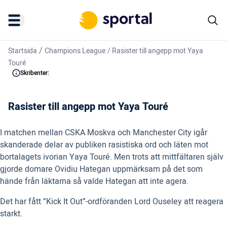
/
Startsida
Champions League
/
Rasister till angepp mot Yaya
Touré
Skribenter:
Rasister till angepp mot Yaya Touré
I matchen mellan CSKA Moskva och Manchester City igår
skanderade delar av publiken rasistiska ord och läten mot
bortalagets ivorian Yaya Touré. Men trots att mittfältaren själv
gjorde domare Ovidiu Hategan uppmärksam på det som
hände från läktarna så valde Hategan att inte agera.
Det har fått ”Kick It Out”-ordföranden Lord Ouseley att reagera
starkt.