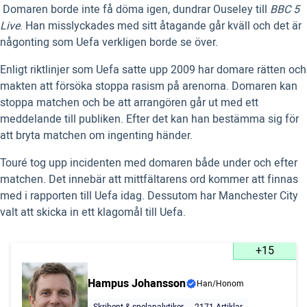
 Domaren borde inte få döma igen, dundrar Ouseley till
BBC 5
Live
. Han misslyckades med sitt åtagande går kväll och det är
någonting som Uefa verkligen borde se över.
Enligt riktlinjer som Uefa satte upp 2009 har domare rätten och
makten att försöka stoppa rasism på arenorna. Domaren kan
stoppa matchen och be att arrangören går ut med ett
meddelande till publiken. Efter det kan han bestämma sig för
att bryta matchen om ingenting händer.
Touré tog upp incidenten med domaren både under och efter
matchen. Det innebär att mittfältarens ord kommer att finnas
med i rapporten till Uefa idag. Dessutom har Manchester City
valt att skicka in ett klagomål till Uefa.
+15
Hampus Johansson
Han/Honom