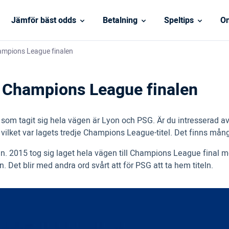
Jämför bäst odds
Betalning
Speltips
On
ampions League finalen
å Champions League finalen
om tagit sig hela vägen är Lyon och PSG. Är du intresserad av at
ilket var lagets tredje Champions League-titel. Det finns må
. 2015 tog sig laget hela vägen till Champions League final 
. Det blir med andra ord svårt att för PSG att ta hem titeln.