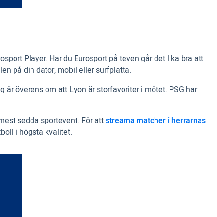
sport Player. Har du Eurosport på teven går det lika bra att
en på din dator, mobil eller surfplatta.
g är överens om att Lyon är storfavoriter i mötet. PSG har
mest sedda sportevent. För att
streama matcher i herrarnas
boll i högsta kvalitet.