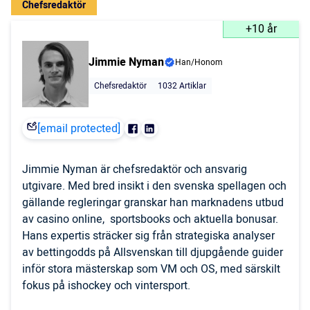
Chefsredaktör
+10 år
Jimmie Nyman
Han/Honom
Chefsredaktör
1032 Artiklar
[email protected]
Jimmie Nyman är chefsredaktör och ansvarig
utgivare. Med bred insikt i den svenska spellagen och
gällande regleringar granskar han marknadens utbud
av casino online, sportsbooks och aktuella bonusar.
Hans expertis sträcker sig från strategiska analyser
av bettingodds på Allsvenskan till djupgående guider
inför stora mästerskap som VM och OS, med särskilt
fokus på ishockey och vintersport.