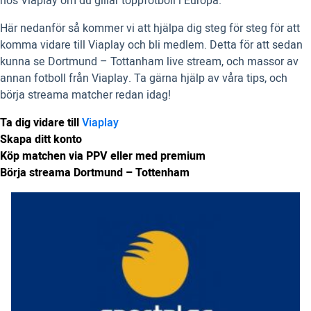
hos Viaplay om du gillar toppfotboll i Europa.
Här nedanför så kommer vi att hjälpa dig steg för steg för att
komma vidare till Viaplay och bli medlem. Detta för att sedan
kunna se Dortmund – Tottanham live stream, och massor av
annan fotboll från Viaplay. Ta gärna hjälp av våra tips, och
börja streama matcher redan idag!
Ta dig vidare till
Viaplay
Skapa ditt konto
Köp matchen via PPV eller med premium
Börja streama Dortmund – Tottenham