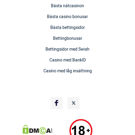
Bästa nätcasinon
Bästa casino bonusar
Bästa bettingsidor
Bettingbonusar
Bettingsidor med Swish
Casino med BankID
Casino med låg insättning