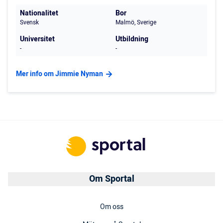
Nationalitet
Bor
Svensk
Malmö, Sverige
Universitet
Utbildning
-
-
Mer info om Jimmie Nyman
Om Sportal
Om oss