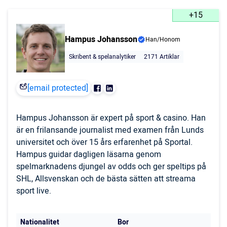
+15
Hampus Johansson
Han/Honom
Skribent & spelanalytiker
2171 Artiklar
[email protected]
Hampus Johansson är expert på sport & casino. Han
är en frilansande journalist med examen från Lunds
universitet och över 15 års erfarenhet på Sportal.
Hampus guidar dagligen läsarna genom
spelmarknadens djungel av odds och ger speltips på
SHL, Allsvenskan och de bästa sätten att streama
sport live.
Nationalitet
Bor