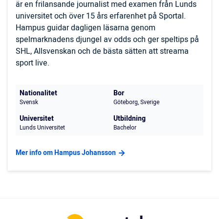
är en frilansande journalist med examen från Lunds
universitet och över 15 års erfarenhet på Sportal.
Hampus guidar dagligen läsarna genom
spelmarknadens djungel av odds och ger speltips på
SHL, Allsvenskan och de bästa sätten att streama
sport live.
Nationalitet
Bor
Svensk
Göteborg, Sverige
Universitet
Utbildning
Lunds Universitet
Bachelor
Mer info om Hampus Johansson