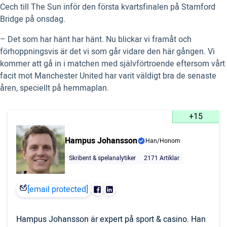
Cech till The Sun inför den första kvartsfinalen på Stamford
Bridge på onsdag.
– Det som har hänt har hänt. Nu blickar vi framåt och
förhoppningsvis är det vi som går vidare den här gången. Vi
kommer att gå in i matchen med självförtroende eftersom vårt
facit mot Manchester United har varit väldigt bra de senaste
åren, speciellt på hemmaplan.
+15
Hampus Johansson
Han/Honom
Skribent & spelanalytiker
2171 Artiklar
[email protected]
Hampus Johansson är expert på sport & casino. Han