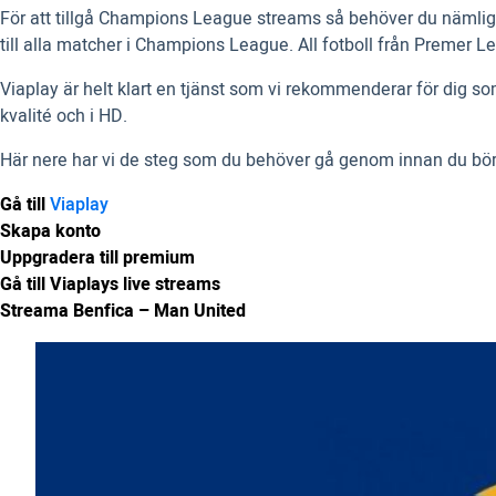
För att tillgå Champions League streams så behöver du nämli
till alla matcher i Champions League. All fotboll från Premer L
Viaplay är helt klart en tjänst som vi rekommenderar för dig so
kvalité och i HD.
Här nere har vi de steg som du behöver gå genom innan du bö
Gå till
Viaplay
Skapa konto
Uppgradera till premium
Gå till Viaplays live streams
Streama Benfica – Man United