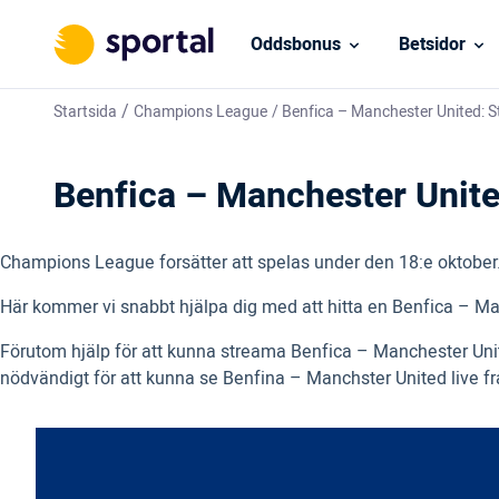
Oddsbonus
Betsidor
/
Startsida
Champions League
/
Benfica – Manchester United: 
Benfica – Manchester Unite
Champions League forsätter att spelas under den 18:e oktobe
Här kommer vi snabbt hjälpa dig med att hitta en Benfica – Man
Förutom hjälp för att kunna streama Benfica – Manchester Uni
nödvändigt för att kunna se Benfina – Manchster United live 