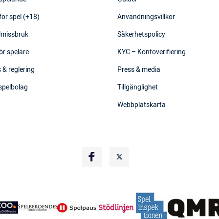
för spel (+18)
Användningsvillkor
elmissbruk
Säkerhetspolicy
ör spelare
KYC – Kontoverifiering
 & reglering
Press & media
 spelbolag
Tillgänglighet
Webbplatskarta