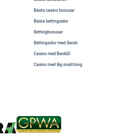
Bästa casino bonusar
Bästa bettingsidor
Bettingbonusar
Bettingsidor med Swish
Casino med BankID
Casino med låg insättning