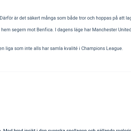
 Därför är det säkert många som både tror och hoppas på att l
 hem segern mot Benfica. I dagens läge har Manchester United 
en liga som inte alls har samla kvalité i Champions League.
. Med bred insikt i den svenska spellagen och gällande regler