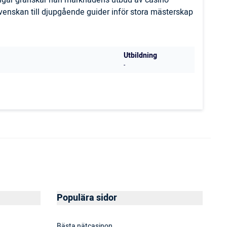
svenskan till djupgående guider inför stora mästerskap
Utbildning
-
Populära sidor
Bästa nätcasinon