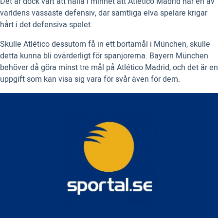
Det är dock värt att hålla i minnet att Atlético Madrid har en av
världens vassaste defensiv, där samtliga elva spelare krigar
hårt i det defensiva spelet.
Skulle Atlético dessutom få in ett bortamål i München, skulle
detta kunna bli ovärderligt för spanjorerna. Bayern München
behöver då göra minst tre mål på Atlético Madrid, och det är en
uppgift som kan visa sig vara för svår även för dem.