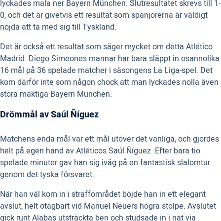
lyckades mala ner Bayern München. Slutresultatet skrevs till 1-
0, och det är givetvis ett resultat som spanjorerna är väldigt
nöjda att ta med sig till Tyskland.
Det är också ett resultat som säger mycket om detta Atlético
Madrid. Diego Simeones mannar har bara släppt in osannolika
16 mål på 36 spelade matcher i säsongens La Liga-spel. Det
kom därför inte som någon chock att man lyckades nolla även
stora mäktiga Bayern München.
Drömmål av Saúl Ñíguez
Matchens enda mål var ett mål utöver det vanliga, och gjordes
helt på egen hand av Atléticos Saúl Ñíguez. Efter bara tio
spelade minuter gav han sig iväg på en fantastisk slalomtur
genom det tyska försvaret.
När han väl kom in i straffområdet böjde han in ett elegant
avslut, helt otagbart vid Manuel Neuers högra stolpe. Avslutet
gick runt Alabas utsträckta ben och studsade in i nät via