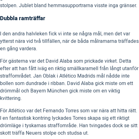
stolpen. Jublet bland hemmasupportrarna visste inga gränser.
Dubbla ramträffar
I den andra halvleken fick vi inte se några mål, men det var
ytterst nära vid två tillfällen, när de båda målramarna träffades
en gång vardera.
För gästerna var det David Alaba som prickade virket. Detta
efter att han fått iväg en riktig smällkaramell från långt utanför
straffområdet. Jan Oblak i Atlético Madrids mål nådde inte
bollen som dundrade i ribban. David Alaba gick miste om ett
drömmål och Bayern München gick miste om en viktig
kvittering.
För Atlético var det Fernando Torres som var nära att hitta rätt.
I en fantastisk kontring lyckades Torres skapa sig ett riktigt
drömläge i tyskarnas straffområde. Han tvingades dock se sitt
skott träffa Neuers stolpe och studsa ut.