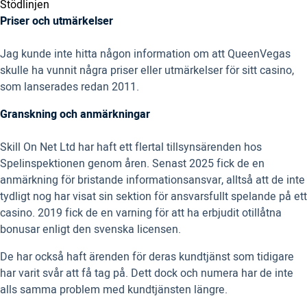
Stödlinjen
Priser och utmärkelser
Jag kunde inte hitta någon information om att QueenVegas
skulle ha vunnit några priser eller utmärkelser för sitt casino,
som lanserades redan 2011.
Granskning och anmärkningar
Skill On Net Ltd har haft ett flertal tillsynsärenden hos
Spelinspektionen genom åren. Senast 2025 fick de en
anmärkning för bristande informationsansvar, alltså att de inte
tydligt nog har visat sin sektion för ansvarsfullt spelande på ett
casino. 2019 fick de en varning för att ha erbjudit otillåtna
bonusar enligt den svenska licensen.
De har också haft ärenden för deras kundtjänst som tidigare
har varit svår att få tag på. Dett dock och numera har de inte
alls samma problem med kundtjänsten längre.