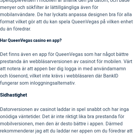
Spelupplevelsen i mobilen är snarlik den på datorn, och både
menyer och sökfilter är lättillgängliga även för
mobilanvändare. De har lyckats anpassa designen bra för alla
format vilket gör att du kan spela QueenVegas på vilken enhet
du än föredrar.
Har QueenVegas casino en app?
Det finns även en app för QueenVegas som har något bättre
prestanda än webbläsarversionen av casinot för mobilen. Värt
att notera är att appen ber dig logga in med användarnamn
och lösenord, vilket inte krävs i webbläsaren där BankID
fungerar som inloggningsalternativ.
Sidhastighet
Datorversionen av casinot laddar in spel snabbt och har inga
onödiga väntetider. Det är inte riktigt lika bra prestanda för
mobilversionen, men den är desto bättre i appen. Därmed
rekommenderar jag att du laddar ner appen om du föredrar att