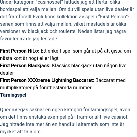
Under kategorin “casinospel” hittade jag ett flertal olika
bordsspel att välja mellan. Om du vill spela utan live dealer är
det framförallt Evolutions kollektion av spel i “First Person”-
serien som finns att välja mellan, vilket mestadels är olika
versioner av blackjack och roulette. Nedan listar jag några
favoriter av de jag testade.
First Person HiLo:
Ett enkelt spel som går ut på att gissa om
nästa kort är högt eller lågt.
First Person Blackjack:
Klassisk blackjack utan någon live
dealer.
First Person XXXtreme Lightning Baccarat:
Baccarat med
multiplikatorer på förutbestämda nummer.
Tärningspel
QueenVegas saknar en egen kategori för tärningsspel, även
om det finns enstaka exempel på i framför allt live casinot.
Jag hittade inte mer än en handfull alternativ som inte är
mycket att tala om.