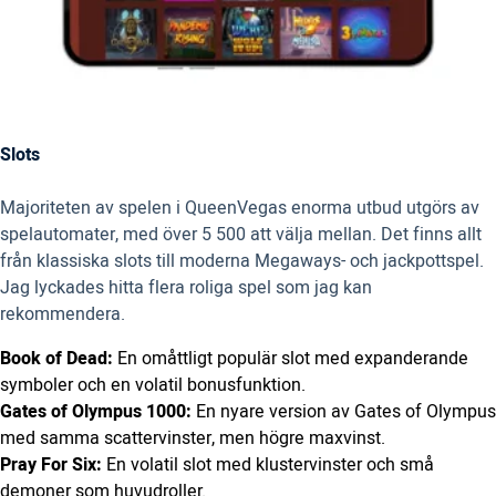
Slots
Majoriteten av spelen i QueenVegas enorma utbud utgörs av
spelautomater, med över 5 500 att välja mellan. Det finns allt
från klassiska slots till moderna Megaways- och jackpottspel.
Jag lyckades hitta flera roliga spel som jag kan
rekommendera.
Book of Dead:
En omåttligt populär slot med expanderande
symboler och en volatil bonusfunktion.
Gates of Olympus 1000:
En nyare version av Gates of Olympus
med samma scattervinster, men högre maxvinst.
Pray For Six:
En volatil slot med klustervinster och små
demoner som huvudroller.