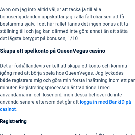
Även om jag inte alltid väljer att tacka ja till alla
bonuserbjudanden uppskattar jag i alla fall chansen att få
bestämma själv. I det här fallet fanns det ingen bonus att ta
ställning till och jag kan därmed inte göra annat än att sätta
det lägsta betyget på bonusen, 1/10.
Skapa ett spelkonto på QueenVegas casino
Det är förhållandevis enkelt att skapa ett konto och komma
igång med att börja spela hos QueenVegas. Jag lyckades
både registrera mig och göra min första insättning inom ett par
minuter. Registreringsprocessen är traditionell med
användarnamn och lösenord, men dessa behöver du inte
använda senare eftersom det går att
logga in med BankID på
casinot
.
Registrering