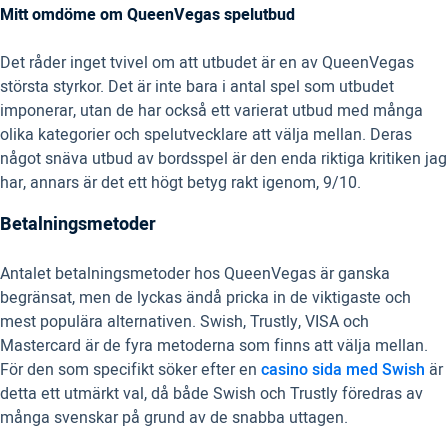
Mitt omdöme om QueenVegas spelutbud
Det råder inget tvivel om att utbudet är en av QueenVegas
största styrkor. Det är inte bara i antal spel som utbudet
imponerar, utan de har också ett varierat utbud med många
olika kategorier och spelutvecklare att välja mellan. Deras
något snäva utbud av bordsspel är den enda riktiga kritiken jag
har, annars är det ett högt betyg rakt igenom, 9/10.
Betalningsmetoder
Antalet betalningsmetoder hos QueenVegas är ganska
begränsat, men de lyckas ändå pricka in de viktigaste och
mest populära alternativen. Swish, Trustly, VISA och
Mastercard är de fyra metoderna som finns att välja mellan.
För den som specifikt söker efter en
casino sida med Swish
är
detta ett utmärkt val, då både Swish och Trustly föredras av
många svenskar på grund av de snabba uttagen.