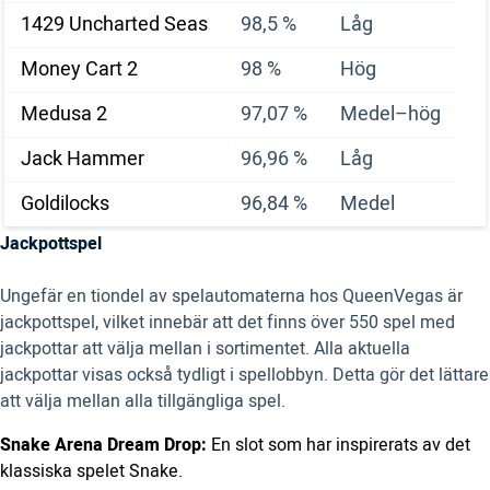
1429 Uncharted Seas
98,5 %
Låg
Money Cart 2
98 %
Hög
Medusa 2
97,07 %
Medel–hög
Jack Hammer
96,96 %
Låg
Goldilocks
96,84 %
Medel
Jackpottspel
Ungefär en tiondel av spelautomaterna hos QueenVegas är
jackpottspel, vilket innebär att det finns över 550 spel med
jackpottar att välja mellan i sortimentet. Alla aktuella
jackpottar visas också tydligt i spellobbyn. Detta gör det lättare
att välja mellan alla tillgängliga spel.
Snake Arena Dream Drop:
En slot som har inspirerats av det
klassiska spelet Snake.