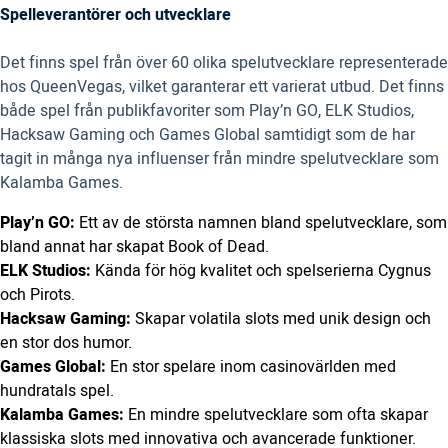
Spelleverantörer och utvecklare
Det finns spel från över 60 olika spelutvecklare representerade
hos QueenVegas, vilket garanterar ett varierat utbud. Det finns
både spel från publikfavoriter som Play’n GO, ELK Studios,
Hacksaw Gaming och Games Global samtidigt som de har
tagit in många nya influenser från mindre spelutvecklare som
Kalamba Games.
Play’n GO:
Ett av de största namnen bland spelutvecklare, som
bland annat har skapat Book of Dead.
ELK Studios:
Kända för hög kvalitet och spelserierna Cygnus
och Pirots.
Hacksaw Gaming:
Skapar volatila slots med unik design och
en stor dos humor.
Games Global:
En stor spelare inom casinovärlden med
hundratals spel.
Kalamba Games:
En mindre spelutvecklare som ofta skapar
klassiska slots med innovativa och avancerade funktioner.