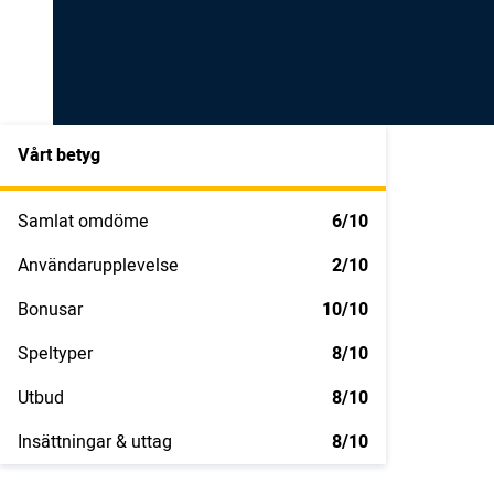
Vårt betyg
Samlat omdöme
6/10
Användarupplevelse
2/10
Bonusar
10/10
Speltyper
8/10
Utbud
8/10
Insättningar & uttag
8/10