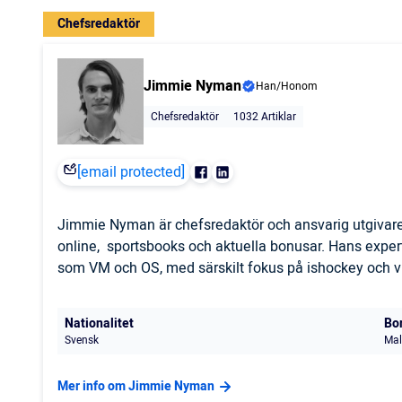
Chefsredaktör
Jimmie Nyman
Han/Honom
Chefsredaktör
1032 Artiklar
[email protected]
Jimmie Nyman är chefsredaktör och ansvarig utgivare
online, sportsbooks och aktuella bonusar. Hans expert
som VM och OS, med särskilt fokus på ishockey och vi
Nationalitet
Bo
Svensk
Mal
Mer info om Jimmie Nyman