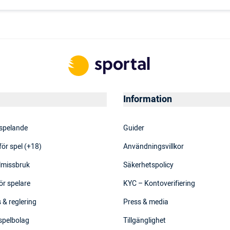
Information
 spelande
Guider
för spel (+18)
Användningsvillkor
elmissbruk
Säkerhetspolicy
ör spelare
KYC – Kontoverifiering
 & reglering
Press & media
 spelbolag
Tillgänglighet