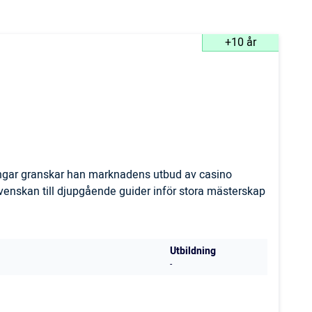
+10 år
ingar granskar han marknadens utbud av casino
svenskan till djupgående guider inför stora mästerskap
Utbildning
-