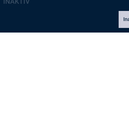
INAKTIV
In