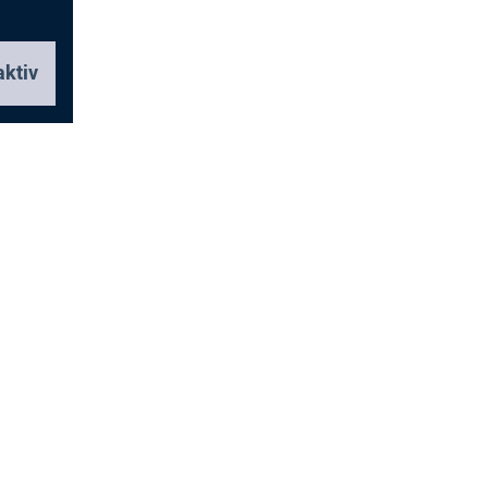
aktiv