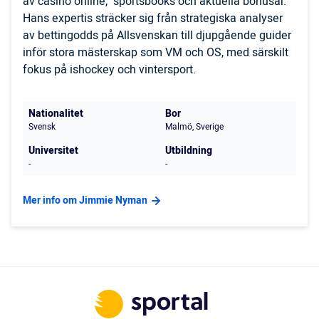
av casino online, sportsbooks och aktuella bonusar.
Hans expertis sträcker sig från strategiska analyser
av bettingodds på Allsvenskan till djupgående guider
inför stora mästerskap som VM och OS, med särskilt
fokus på ishockey och vintersport.
Nationalitet
Bor
Svensk
Malmö, Sverige
Universitet
Utbildning
-
-
Mer info om Jimmie Nyman