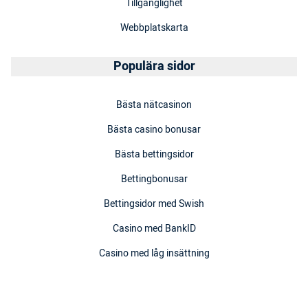
Tillgänglighet
Webbplatskarta
Populära sidor
Bästa nätcasinon
Bästa casino bonusar
Bästa bettingsidor
Bettingbonusar
Bettingsidor med Swish
Casino med BankID
Casino med låg insättning