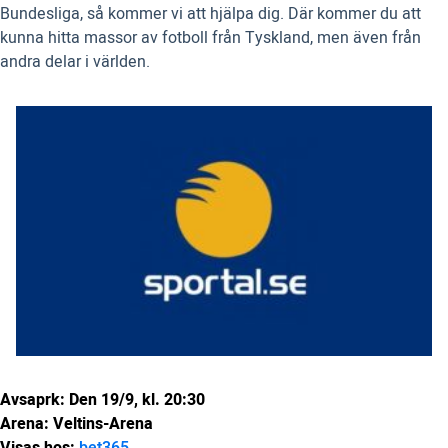
Bundesliga, så kommer vi att hjälpa dig. Där kommer du att
kunna hitta massor av fotboll från Tyskland, men även från
andra delar i världen.
Avsaprk: Den 19/9, kl. 20:30
Arena: Veltins-Arena
Visas hos:
bet365