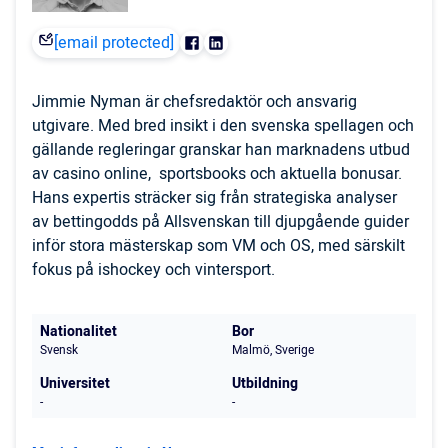
[email protected]
Jimmie Nyman är chefsredaktör och ansvarig
utgivare. Med bred insikt i den svenska spellagen och
gällande regleringar granskar han marknadens utbud
av casino online, sportsbooks och aktuella bonusar.
Hans expertis sträcker sig från strategiska analyser
av bettingodds på Allsvenskan till djupgående guider
inför stora mästerskap som VM och OS, med särskilt
fokus på ishockey och vintersport.
Nationalitet
Bor
Svensk
Malmö, Sverige
Universitet
Utbildning
-
-