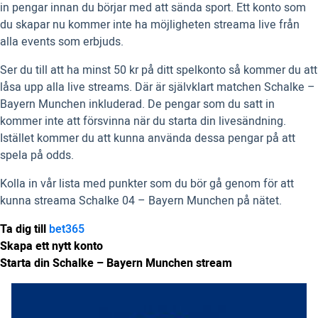
in pengar innan du börjar med att sända sport. Ett konto som
du skapar nu kommer inte ha möjligheten streama live från
alla events som erbjuds.
Ser du till att ha minst 50 kr på ditt spelkonto så kommer du att
låsa upp alla live streams. Där är självklart matchen Schalke –
Bayern Munchen inkluderad. De pengar som du satt in
kommer inte att försvinna när du starta din livesändning.
Istället kommer du att kunna använda dessa pengar på att
spela på odds.
Kolla in vår lista med punkter som du bör gå genom för att
kunna streama Schalke 04 – Bayern Munchen på nätet.
Ta dig till
bet365
Skapa ett nytt konto
Starta din Schalke – Bayern Munchen stream