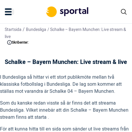
/
Startsida
Bundesliga
/
Schalke – Bayern Munchen: Live stream &
live
Skribenter:
Schalke – Bayern Munchen: Live stream & live
I Bundesliga så hittar vi ett stort publikmöte mellan två
klassiska fotbollslag i Bundesliga. De lag som kommer att
ställas mot varandra är Schalke 04 – Bayern Munchen.
Som du kanske redan visste så är finns det att streama
Bundesliga. Vilket innebär att din Schalke – Bayern Munchen
stream finns att starta .
För att kunna hitta till en sida som sänder ut live streams från