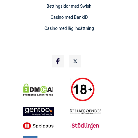
Bettingsidor med Swish
Casino med BankID
Casino med låg insättning