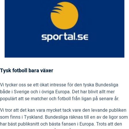
Tysk fotboll bara växer
Vi tycker oss se ett ökat intresse för den tyska Bundesliga
både i Sverige och i övriga Europa. Det har blivit allt mer
populärt att se matcher och fotboll från ligan på senare år.
Vi tror att det kan vara mycket tack vare den levande publiken
som finns i Tyskland. Bundesliga räknas till en av de ligor som
har bäst publiksnitt och bästa fansen i Europa. Trots att den