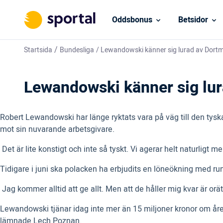
Oddsbonus
Betsidor
/
Startsida
Bundesliga
/
Lewandowski känner sig lurad av Dort
Lewandowski känner sig lu
Robert Lewandowski har länge ryktats vara på väg till den tysk
mot sin nuvarande arbetsgivare.
 Det är lite konstigt och inte så tyskt. Vi agerar helt naturlig
Tidigare i juni ska polacken ha erbjudits en löneökning med runt
 Jag kommer alltid att ge allt. Men att de håller mig kvar är orät
Lewandowski tjänar idag inte mer än 15 miljoner kronor om året
lämnade Lech Poznan.