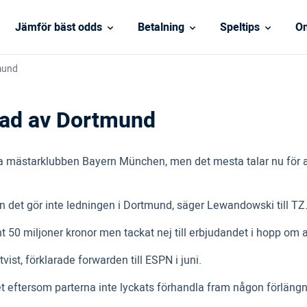
Jämför bäst odds
Betalning
Speltips
On
mund
rad av Dortmund
a mästarklubben Bayern München, men det mesta talar nu för att 
t men det gör inte ledningen i Dortmund, säger Lewandowski till TZ
 50 miljoner kronor men tackat nej till erbjudandet i hopp om at
tvist, förklarade forwarden till ESPN i juni.
 eftersom parterna inte lyckats förhandla fram någon förlängni