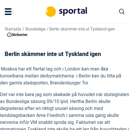
/
Startsida
Bundesliga
/
Berlin skämmer inte ut Tyskland igen
Skribenter:
Berlin skämmer inte ut Tyskland igen
Moskva har ett flertal lag och i London kan man åka
tunnelbana mellan derbymatcherna  i Berlin kan du titta på
den gamla stadsporten, Brandenburger Tor.
Det var inte bara jag som skakade på huvudet när slutsignalen
av Bundesliga säsong 09/10 ljöd. Hertha Berlin skulle
degraderas efter en riktigt urusel säsong och med
landslagsbacken Arne Friedrich i samma usla gäng skulle
nerverna inför VM snabbt sprida sig. Faktumet var att
stornationen Tyskland inte skulle ha ett lag från huvudstaden i