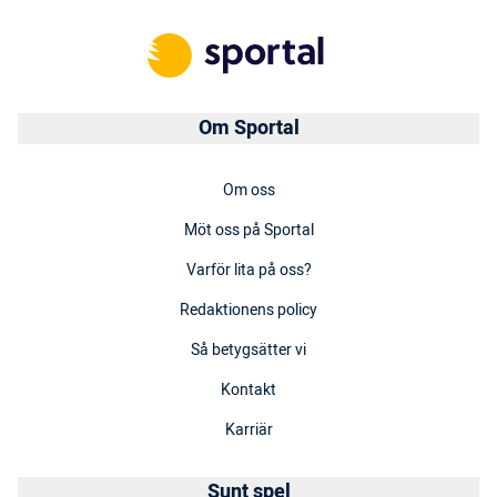
Om Sportal
Om oss
Möt oss på Sportal
Varför lita på oss?
Redaktionens policy
Så betygsätter vi
Kontakt
Karriär
Sunt spel