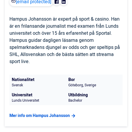
[email protected]
Hampus Johansson är expert på sport & casino. Han
är en frilansande journalist med examen från Lunds
universitet och över 15 års erfarenhet på Sportal.
Hampus guidar dagligen läsarna genom
spelmarknadens djungel av odds och ger speltips på
SHL, Allsvenskan och de bästa sätten att streama
sport live.
Nationalitet
Bor
Svensk
Göteborg, Sverige
Universitet
Utbildning
Lunds Universitet
Bachelor
Mer info om Hampus Johansson