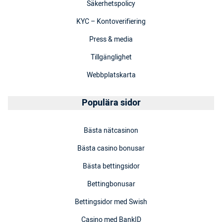
Säkerhetspolicy
KYC – Kontoverifiering
Press & media
Tillgänglighet
Webbplatskarta
Populära sidor
Bästa nätcasinon
Bästa casino bonusar
Bästa bettingsidor
Bettingbonusar
Bettingsidor med Swish
Casino med BankID