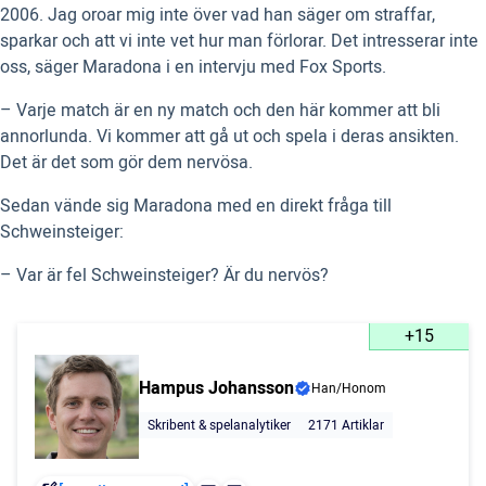
2006. Jag oroar mig inte över vad han säger om straffar,
sparkar och att vi inte vet hur man förlorar. Det intresserar inte
oss, säger Maradona i en intervju med Fox Sports.
– Varje match är en ny match och den här kommer att bli
annorlunda. Vi kommer att gå ut och spela i deras ansikten.
Det är det som gör dem nervösa.
Sedan vände sig Maradona med en direkt fråga till
Schweinsteiger:
– Var är fel Schweinsteiger? Är du nervös?
+15
Hampus Johansson
Han/Honom
Skribent & spelanalytiker
2171 Artiklar