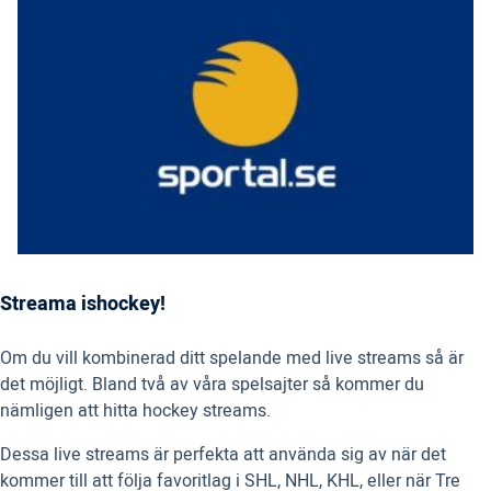
Streama ishockey!
Om du vill kombinerad ditt spelande med live streams så är
det möjligt. Bland två av våra spelsajter så kommer du
nämligen att hitta hockey streams.
Dessa live streams är perfekta att använda sig av när det
kommer till att följa favoritlag i SHL, NHL, KHL, eller när Tre