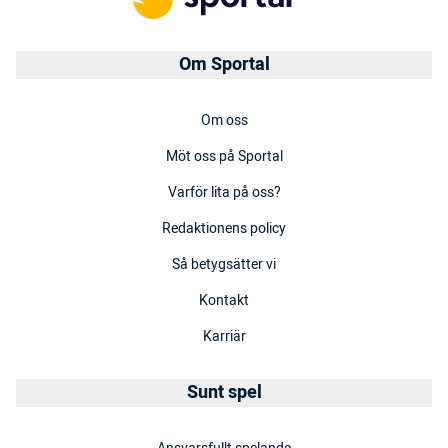
Om Sportal
Om oss
Möt oss på Sportal
Varför lita på oss?
Redaktionens policy
Så betygsätter vi
Kontakt
Karriär
Sunt spel