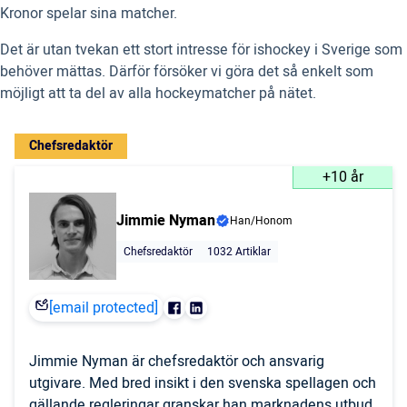
Kronor spelar sina matcher.
Det är utan tvekan ett stort intresse för ishockey i Sverige som
behöver mättas. Därför försöker vi göra det så enkelt som
möjligt att ta del av alla hockeymatcher på nätet.
Chefsredaktör
+10 år
Jimmie Nyman
Han/Honom
Chefsredaktör
1032 Artiklar
[email protected]
Jimmie Nyman är chefsredaktör och ansvarig
utgivare. Med bred insikt i den svenska spellagen och
gällande regleringar granskar han marknadens utbud