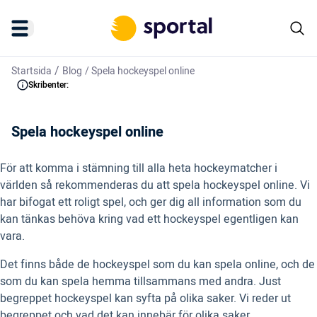
/
Startsida
Blog
/
Spela hockeyspel online
Skribenter:
Spela hockeyspel online
För att komma i stämning till alla heta hockeymatcher i
världen så rekommenderas du att spela hockeyspel online. Vi
har bifogat ett roligt spel, och ger dig all information som du
kan tänkas behöva kring vad ett hockeyspel egentligen kan
vara.
Det finns både de hockeyspel som du kan spela online, och de
som du kan spela hemma tillsammans med andra. Just
begreppet hockeyspel kan syfta på olika saker. Vi reder ut
begreppet och vad det kan innebär för olika saker.