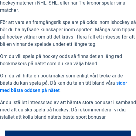
hockeymatcher i NHL, SHL, eller när Tre kronor spelar sina
matcher.
För att vara en framgångsrik spelare på odds inom ishockey så
bör du ha hyfsade kunskaper inom sporten. Många som tippar
på hockey vittnar om att det krävs i flera fall ett intresse för att
bli en vinnande spelade under ett längre tag.
Om du vill spela på hockey odds så finns det en lång rad
bookmakers på nätet som du kan välja bland.
Om du vill hitta en bookmaker som enligt vårt tycke är de
bästa du kan spela på. Då kan du ta en titt bland våra
sidor
med bästa oddsen på nätet
.
Är du istället intresserad av att hämta stora bonusar i samband
med att du ska spela på hockey. Då rekommenderar vi dig
istället att kolla bland nätets bästa sport bonusar.