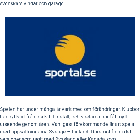
svenskars vindar och garage.
Spelen har under många år varit med om förändringar. Klubbor
har bytts ut från plats till metall, och spelarna har fått nytt
utseende genom åren. Vanligast förekommande är att spela
med uppsättningarna Sverige – Finland. Däremot finns det
versioner som tagit med Ryssland eller Kanada som