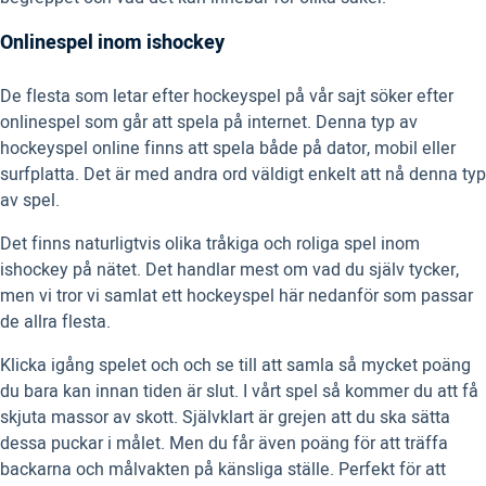
Onlinespel inom ishockey
De flesta som letar efter hockeyspel på vår sajt söker efter
onlinespel som går att spela på internet. Denna typ av
hockeyspel online finns att spela både på dator, mobil eller
surfplatta. Det är med andra ord väldigt enkelt att nå denna typ
av spel.
Det finns naturligtvis olika tråkiga och roliga spel inom
ishockey på nätet. Det handlar mest om vad du själv tycker,
men vi tror vi samlat ett hockeyspel här nedanför som passar
de allra flesta.
Klicka igång spelet och och se till att samla så mycket poäng
du bara kan innan tiden är slut. I vårt spel så kommer du att få
skjuta massor av skott. Självklart är grejen att du ska sätta
dessa puckar i målet. Men du får även poäng för att träffa
backarna och målvakten på känsliga ställe. Perfekt för att