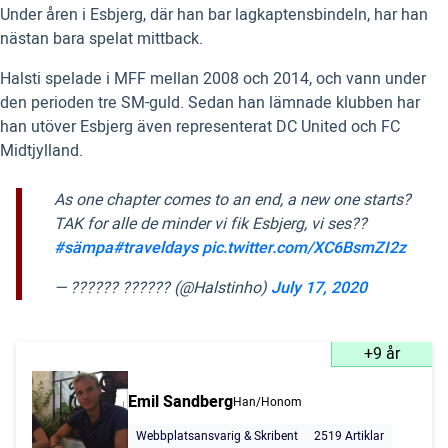
Under åren i Esbjerg, där han bar lagkaptensbindeln, har han
nästan bara spelat mittback.
Halsti spelade i MFF mellan 2008 och 2014, och vann under
den perioden tre SM-guld. Sedan han lämnade klubben har
han utöver Esbjerg även representerat DC United och FC
Midtjylland.
As one chapter comes to an end, a new one starts?
TAK for alle de minder vi fik Esbjerg, vi ses??
#sämpa
#traveldays
pic.twitter.com/XC6BsmZI2z
— ?????? ?????? (@Halstinho)
July 17, 2020
+9 år
Emil Sandberg
Han/Honom
Webbplatsansvarig & Skribent
2519 Artiklar