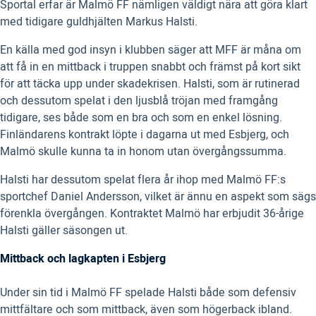
Sportal erfar är Malmö FF nämligen väldigt nära att göra klart
med tidigare guldhjälten Markus Halsti.
En källa med god insyn i klubben säger att MFF är måna om
att få in en mittback i truppen snabbt och främst på kort sikt
för att täcka upp under skadekrisen. Halsti, som är rutinerad
och dessutom spelat i den ljusblå tröjan med framgång
tidigare, ses både som en bra och som en enkel lösning.
Finländarens kontrakt löpte i dagarna ut med Esbjerg, och
Malmö skulle kunna ta in honom utan övergångssumma.
Halsti har dessutom spelat flera år ihop med Malmö FF:s
sportchef Daniel Andersson, vilket är ännu en aspekt som sägs
förenkla övergången. Kontraktet Malmö har erbjudit 36-årige
Halsti gäller säsongen ut.
Mittback och lagkapten i Esbjerg
Under sin tid i Malmö FF spelade Halsti både som defensiv
mittfältare och som mittback, även som högerback ibland.