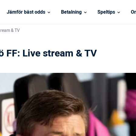
Jämför bäst odds
Betalning
Speltips
On
tream & TV
 FF: Live stream & TV