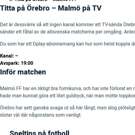
Titta på Örebro – Malmö på TV
Det är dessvärre så att ingen kanal kommer att TV-sända Örebro
sänder ett fåtal av de allsvenska matcherna per omgång. Anledn
Du som har ett Dplay-abonnemang kan hur som helst koppla din 
Kanal: –
Avspark: 19:00
Inför matchen
Malmö FF har en riktigt bra formkurva, och har inte förlorat en
hade man kunnat göra ett litet guldryck, när man mötte toppko
Örebro har sett ganska svaga ut så här långt, men slog plötsli
slutar väl där någonstans som vanligt.
Speltips på fotboll