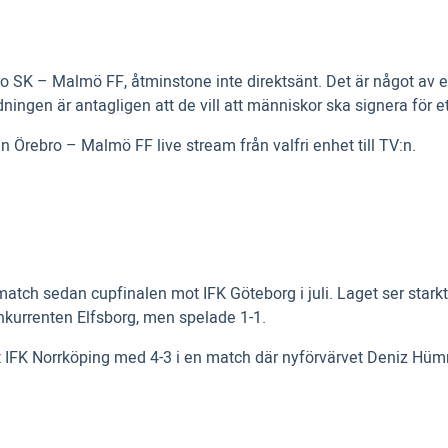
 SK – Malmö FF, åtminstone inte direktsänt. Det är något av en
ingen är antagligen att de vill att människor ska signera för 
Örebro – Malmö FF live stream från valfri enhet till TV:n.
 match sedan cupfinalen mot IFK Göteborg i juli. Laget ser stark
nkurrenten Elfsborg, men spelade 1-1.
gt IFK Norrköping med 4-3 i en match där nyförvärvet Deniz Hüm