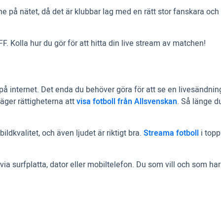
e på nätet, då det är klubbar lag med en rätt stor fanskara oc
F. Kolla hur du gör för att hitta din live stream av matchen!
am på internet. Det enda du behöver göra för att se en livesän
äger rättigheterna att
visa fotboll från Allsvenskan
. Så länge d
kvalitet, och även ljudet är riktigt bra.
Streama fotboll
i top
F via surfplatta, dator eller mobiltelefon. Du som vill och so