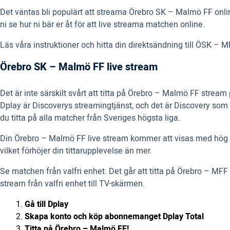
Det väntas bli populärt att streama Örebro SK – Malmö FF onlin
ni se hur ni bär er åt för att live streama matchen online.
Läs våra instruktioner och hitta din direktsändning till ÖSK – MF
Örebro SK – Malmö FF live stream
Det är inte särskilt svårt att titta på Örebro – Malmö FF stre
Dplay är Discoverys streamingtjänst, och det är Discovery som 
du titta på alla matcher från Sveriges högsta liga.
Din Örebro – Malmö FF live stream kommer att visas med hög bild
vilket förhöjer din tittarupplevelse än mer.
Se matchen från valfri enhet. Det går att titta på Örebro – MF
stream från valfri enhet till TV-skärmen.
Gå till Dplay
Skapa konto och köp abonnemanget Dplay Total
Titta på Örebro – Malmö FF!