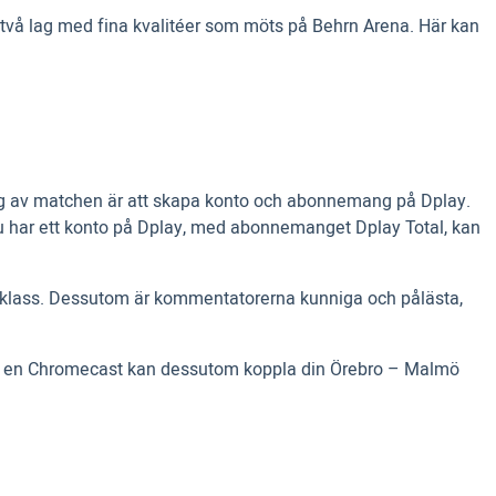
h två lag med fina kvalitéer som möts på Behrn Arena. Här kan
dning av matchen är att skapa konto och abonnemang på Dplay.
u har ett konto på Dplay, med abonnemanget Dplay Total, kan
pklass. Dessutom är kommentatorerna kunniga och pålästa,
m har en Chromecast kan dessutom koppla din Örebro – Malmö