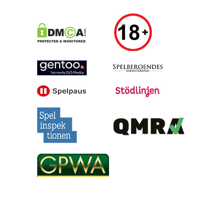
Alla tips är granskade & givna i god anda, men vinster är inte
garanterade | Oddsen är hämtade under skrivande stund, men
kan ändras inför matchstarten | 18+ gäller för spel | Regler &