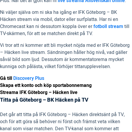
Plus. När det är gjort kan ni
live streama Allsvenskan online
.
Ni väljer själva om ni ska ha igång er IFK Göteborg – BK
Häcken stream via mobil, dator eller surfplatta. Har ni en
Chromecast kan ni dessutom koppla över er
fotboll stream
till
TV-skärmen, för att se matchen direkt på TV.
Vi tror att ni kommer att bli mycket nöjda med er IFK Göteborg
– Häcken live stream. Sändningen håller hög nivå, vad gäller
såväl bild som ljud. Dessutom är kommentatorerna mycket
kunniga och pålästa, vilket förhöjer tittarupplevelsen.
Gå till
Discovery Plus
Skapa ett konto och köp sportabonnemang
Streama IFK Göteborg – Häcken live
Titta på Göteborg – BK Häcken på TV
Det går att titta på IFK Göteborg – Häcken direktsänt på TV,
och för att göra så behöver ni först och främst veta vilken
kanal som visar matchen. Den TV-kanal som kommer att