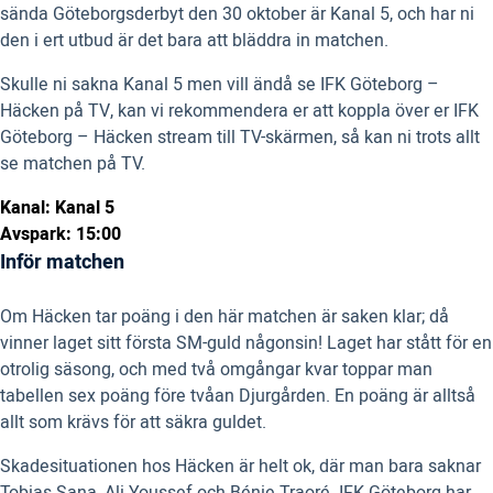
sända Göteborgsderbyt den 30 oktober är Kanal 5, och har ni
den i ert utbud är det bara att bläddra in matchen.
Skulle ni sakna Kanal 5 men vill ändå se IFK Göteborg –
Häcken på TV, kan vi rekommendera er att koppla över er IFK
Göteborg – Häcken stream till TV-skärmen, så kan ni trots allt
se matchen på TV.
Kanal: Kanal 5
Avspark: 15:00
Inför matchen
Om Häcken tar poäng i den här matchen är saken klar; då
vinner laget sitt första SM-guld någonsin! Laget har stått för en
otrolig säsong, och med två omgångar kvar toppar man
tabellen sex poäng före tvåan Djurgården. En poäng är alltså
allt som krävs för att säkra guldet.
Skadesituationen hos Häcken är helt ok, där man bara saknar
Tobias Sana, Ali Youssef och Bénie Traoré. IFK Göteborg har