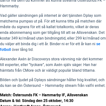
därför via dem du kommer att kunna streama Östersunds FK –
Hammarby.
Vad gäller sändningen på internet är det tjänsten Dplay som
matcherna pumpas ut på. För att kunna titta på matchen där
måste du signera för ett så kallat totalkonto, vilket är deras
enda abonnemang som ger tillgång till att se Allsvenskan. Det
kostar 349 kr/månad utan bindningstid, eller 299 kr/månad om
du väljer att binda dig i ett år. Binder ni er för ett år kan ni
se
fotboll
över lång tid.
Alexander Axén är Discoverys stora värvning när det kommer
till experter, eller ”tyckare”, som Axén själv säger. Han har
hämtats från CMore och är väldigt populär bland tittarna.
Bilden och ljudet på Dplays sändningar håller hög kvalitet, och
du kan se din Östersund – Hammarby stream från valfri enhet.
Match: Östersunds FK – Hammarby IF, Allsvenskan
Datum & tid: Söndag den 25 oktober, 14:30