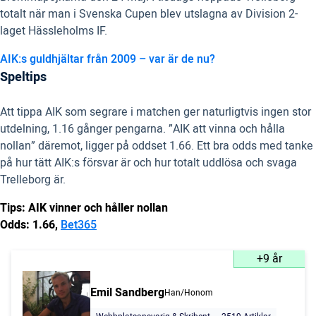
totalt när man i Svenska Cupen blev utslagna av Division 2-
laget Hässleholms IF.
AIK:s guldhjältar från 2009 – var är de nu?
Speltips
Att tippa AIK som segrare i matchen ger naturligtvis ingen stor
utdelning, 1.16 gånger pengarna. ”AIK att vinna och hålla
nollan” däremot, ligger på oddset 1.66. Ett bra odds med tanke
på hur tätt AIK:s försvar är och hur totalt uddlösa och svaga
Trelleborg är.
Tips: AIK vinner och håller nollan
Odds: 1.66,
Bet365
+9 år
Emil Sandberg
Han/Honom