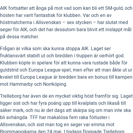
AIK fortsätter att ånga på mot vad som kan bli ett SM-guld, och
hösten har varit fantastisk för klubben. Var och en av
höstmatcherna i Allsvenskan – sex stycken – har slutat med
seger för AIK, och det har dessutom bara blivit ett insläppt mål
på dessa matcher.
Frågan är vilka som ska kunna stoppa AIK. Laget ser
fruktansvärt stabilt ut och bredden i truppen är oerhört god.
Klubben köpte in spelare för att kunna vara rustade både för
guldstrid och Europa League-spel, men efter att man åkte ut ur
kvalet till Europa League är bredden bara en bonus till kampen
mot Hammarby och Norrköping.
Trelleborg har även de en mycket viktig höst framför sig. Laget
ligger sist och har fyra poäng upp till kvalplats och likaså till
säker mark, och nu är det dags att skärpa sig om man inte ska
bli avhängda. TFF har makalösa fem raka förluster i
Allsvenskan, och sist man tog en seger var emma mot
Brommapojkarna den 24 maj. I tisdags floppade Trelleborg