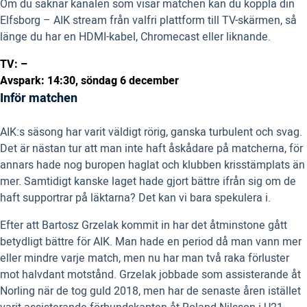
Om du saknar kanalen som visar matchen kan du koppla din
Elfsborg – AIK stream från valfri plattform till TV-skärmen, så
länge du har en HDMI-kabel, Chromecast eller liknande.
TV: –
Avspark: 14:30, söndag 6 december
Inför matchen
AIK:s säsong har varit väldigt rörig, ganska turbulent och svag.
Det är nästan tur att man inte haft åskådare på matcherna, för
annars hade nog buropen haglat och klubben krisstämplats än
mer. Samtidigt kanske laget hade gjort bättre ifrån sig om de
haft supportrar på läktarna? Det kan vi bara spekulera i.
Efter att Bartosz Grzelak kommit in har det åtminstone gått
betydligt bättre för AIK. Man hade en period då man vann mer
eller mindre varje match, men nu har man två raka förluster
mot halvdant motstånd. Grzelak jobbade som assisterande åt
Norling när de tog guld 2018, men har de senaste åren istället