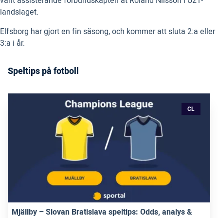
varit assisterande förbundskapten åt Roland Nilsson i U21-
landslaget.
Elfsborg har gjort en fin säsong, och kommer att sluta 2:a eller
3:a i år.
Speltips på fotboll
CL
Mjällby – Slovan Bratislava speltips: Odds, analys &