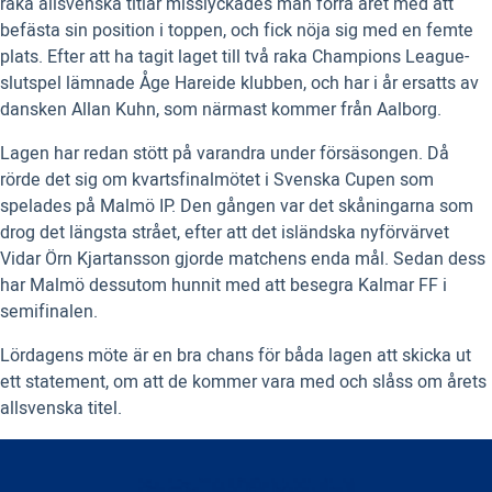
raka allsvenska titlar misslyckades man förra året med att
befästa sin position i toppen, och fick nöja sig med en femte
plats. Efter att ha tagit laget till två raka Champions League-
slutspel lämnade Åge Hareide klubben, och har i år ersatts av
dansken Allan Kuhn, som närmast kommer från Aalborg.
Lagen har redan stött på varandra under försäsongen. Då
rörde det sig om kvartsfinalmötet i Svenska Cupen som
spelades på Malmö IP. Den gången var det skåningarna som
drog det längsta strået, efter att det isländska nyförvärvet
Vidar Örn Kjartansson gjorde matchens enda mål. Sedan dess
har Malmö dessutom hunnit med att besegra Kalmar FF i
semifinalen.
Lördagens möte är en bra chans för båda lagen att skicka ut
ett statement, om att de kommer vara med och slåss om årets
allsvenska titel.