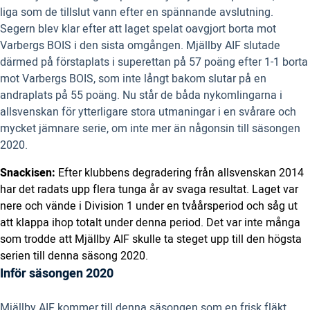
liga som de tillslut vann efter en spännande avslutning.
Segern blev klar efter att laget spelat oavgjort borta mot
Varbergs BOIS i den sista omgången. Mjällby AIF slutade
därmed på förstaplats i superettan på 57 poäng efter 1-1 borta
mot Varbergs BOIS, som inte långt bakom slutar på en
andraplats på 55 poäng. Nu står de båda nykomlingarna i
allsvenskan för ytterligare stora utmaningar i en svårare och
mycket jämnare serie, om inte mer än någonsin till säsongen
2020.
Snackisen:
Efter klubbens degradering från allsvenskan 2014
har det radats upp flera tunga år av svaga resultat. Laget var
nere och vände i Division 1 under en tvåårsperiod och såg ut
att klappa ihop totalt under denna period. Det var inte många
som trodde att Mjällby AIF skulle ta steget upp till den högsta
serien till denna säsong 2020.
Inför säsongen 2020
Mjällby AIF kommer till denna säsongen som en frisk fläkt