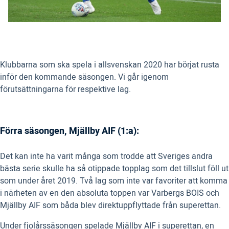
Klubbarna som ska spela i allsvenskan 2020 har börjat rusta
inför den kommande säsongen. Vi går igenom
förutsättningarna för respektive lag.
Förra säsongen, Mjällby AIF (1:a):
Det kan inte ha varit många som trodde att Sveriges andra
bästa serie skulle ha så otippade topplag som det tillslut föll ut
som under året 2019. Två lag som inte var favoriter att komma
i närheten av en den absoluta toppen var Varbergs BOIS och
Mjällby AIF som båda blev direktuppflyttade från superettan.
Under fjolårssäsongen spelade Mjällby AIF i superettan, en