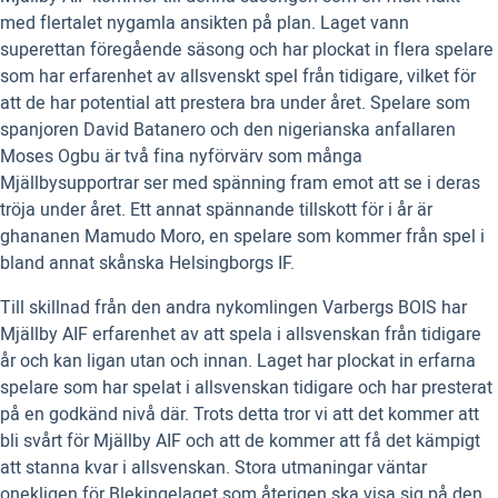
med flertalet nygamla ansikten på plan. Laget vann
superettan föregående säsong och har plockat in flera spelare
som har erfarenhet av allsvenskt spel från tidigare, vilket för
att de har potential att prestera bra under året. Spelare som
spanjoren David Batanero och den nigerianska anfallaren
Moses Ogbu är två fina nyförvärv som många
Mjällbysupportrar ser med spänning fram emot att se i deras
tröja under året. Ett annat spännande tillskott för i år är
ghananen Mamudo Moro, en spelare som kommer från spel i
bland annat skånska Helsingborgs IF.
Till skillnad från den andra nykomlingen Varbergs BOIS har
Mjällby AIF erfarenhet av att spela i allsvenskan från tidigare
år och kan ligan utan och innan. Laget har plockat in erfarna
spelare som har spelat i allsvenskan tidigare och har presterat
på en godkänd nivå där. Trots detta tror vi att det kommer att
bli svårt för Mjällby AIF och att de kommer att få det kämpigt
att stanna kvar i allsvenskan. Stora utmaningar väntar
onekligen för Blekingelaget som återigen ska visa sig på den