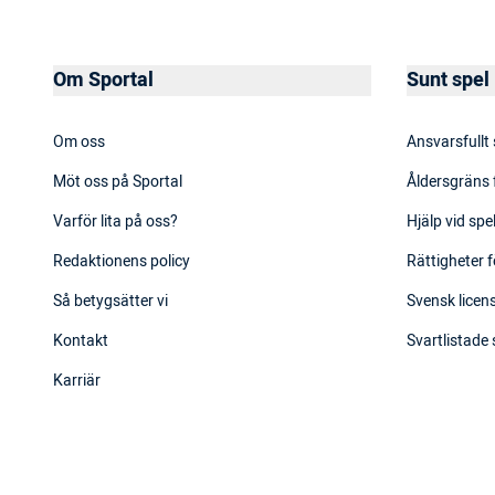
Om Sportal
Sunt spel
Om oss
Ansvarsfullt
Möt oss på Sportal
Åldersgräns 
Varför lita på oss?
Hjälp vid sp
Redaktionens policy
Rättigheter f
Så betygsätter vi
Svensk licens
Kontakt
Svartlistade
Karriär