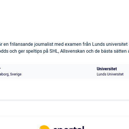
 en frilansande journalist med examen från Lunds universitet 
s och ger speltips på SHL, Allsvenskan och de bästa sätten at
r
Universitet
eborg, Sverige
Lunds Universitet