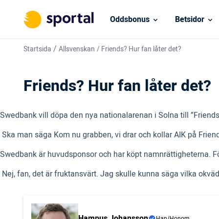
Oddsbonus
Betsidor
/
Startsida
Allsvenskan
/
Friends? Hur fan låter det?
Friends? Hur fan låter det?
Swedbank vill döpa den nya nationalarenan i Solna till ”Frien
 Ska man säga Kom nu grabben, vi drar och kollar AIK på Friend
Swedbank är huvudsponsor och har köpt namnrättigheterna. Först
 Nej, fan, det är fruktansvärt. Jag skulle kunna säga vilka ok
Hampus Johansson
Han/Honom