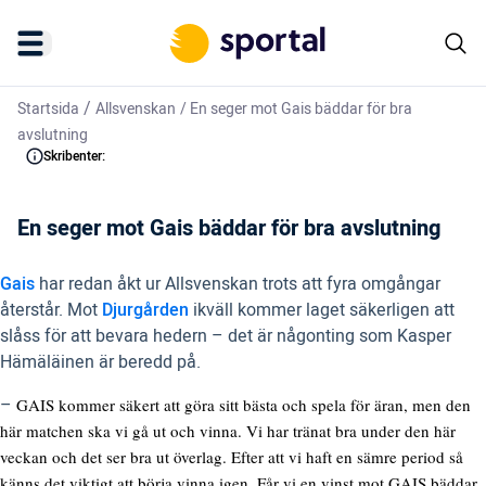
/
Startsida
Allsvenskan
/
En seger mot Gais bäddar för bra
avslutning
Skribenter:
En seger mot Gais bäddar för bra avslutning
Gais
har redan åkt ur Allsvenskan trots att fyra omgångar
återstår. Mot
Djurgården
ikväll kommer laget säkerligen att
slåss för att bevara hedern – det är någonting som Kasper
Hämäläinen är beredd på.
–
GAIS kommer säkert att göra sitt bästa och spela för äran, men den
här matchen ska vi gå ut och vinna. Vi har tränat bra under den här
veckan och det ser bra ut överlag. Efter att vi haft en sämre period så
känns det viktigt att börja vinna igen. Får vi en vinst mot GAIS bäddar