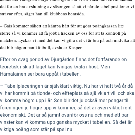
det för en bra avslutning av säsongen så att vi når de tabellpositioner vi
strävar efter, säger han till klubbens hemsida.
– Gais kommer säkert att kämpa hårt för att göra poängkassan lite
större så vi kommer att få jobba häcken av oss för att ta kontroll på
matchen. Lyckas vi med det kan vi göra det vi är bra på och undvika att
det blir någon panikfotboll, avslutar Kasper.
Efter en svag period av Djurgården finns det fortfarande en
teoretisk risk att laget kan tvingas kvala i höst. Men
Hämäläinen ser bara uppåt i tabellen.
– Tabellplaceringen är självklart viktig. Nu har vi haft två år då
vi har kommit på tionde- och elfteplats så självklart vill och ska
vi komma högre upp i år. Sen blir det ju också mer pengar till
föreningen ju högre upp vi kommer, så det är även viktigt rent
ekonomiskt. Det är så jämnt ovanför oss nu och med ett par
vinster kan vi komma upp ganska mycket i tabellen. Så det är
viktiga poäng som står på spel nu.