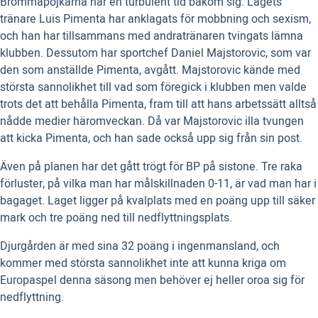
Brommapojkarna har en turbulent tid bakom sig. Lagets
tränare Luis Pimenta har anklagats för mobbning och sexism,
och han har tillsammans med andratränaren tvingats lämna
klubben. Dessutom har sportchef Daniel Majstorovic, som var
den som anställde Pimenta, avgått. Majstorovic kände med
största sannolikhet till vad som föregick i klubben men valde
trots det att behålla Pimenta, fram till att hans arbetssätt alltså
nådde medier häromveckan. Då var Majstorovic illa tvungen
att kicka Pimenta, och han sade också upp sig från sin post.
Även på planen har det gått trögt för BP på sistone. Tre raka
förluster, på vilka man har målskillnaden 0-11, är vad man har i
bagaget. Laget ligger på kvalplats med en poäng upp till säker
mark och tre poäng ned till nedflyttningsplats.
Djurgården är med sina 32 poäng i ingenmansland, och
kommer med största sannolikhet inte att kunna kriga om
Europaspel denna säsong men behöver ej heller oroa sig för
nedflyttning.