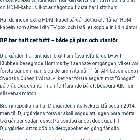
enkelt koppla sändningen från din dator till Tv:n med hjälp av
en HDMI-kabel, vilket är något de flesta har i sitt hem.
Har du ingen extra HDMI-kabel så går det ju att ”låna” HDMI-
kabeln som sitter i din TV-box, och istället koppla in i din dator.
BP har haft det tufft – både på plan och utanför
Djurgården har äntligen brutit sin fasansfulla derbysvit.
Klubben besegrade Hammarby i senaste omgången, vilket var
första gången man slog de grönvita på 11 år. AIK besegrades i
Svenska Cupen i våras, vilket var första segern mot ”Gnaget”
på 7 år. Dock väntar man fortfarande på att besegra AIK i en
allsvensk match.
Brommapojkarna har Djurgården inte lyckats klå sedan 2014,
men till Djurgårdens försvar skall sägas att lagen bara mötts
två gånger sedan dess. På söndag är det dock upp till
Djurgården att ta död på derbyspöket en gång för alla.