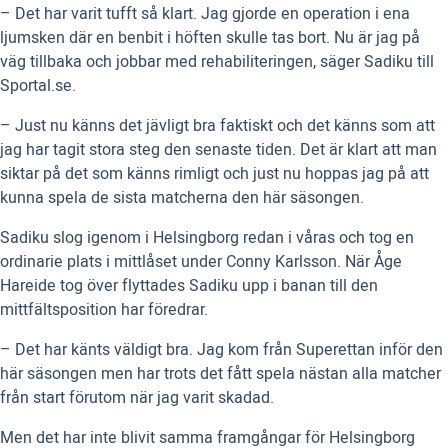
– Det har varit tufft så klart. Jag gjorde en operation i ena
ljumsken där en benbit i höften skulle tas bort. Nu är jag på
väg tillbaka och jobbar med rehabiliteringen, säger Sadiku till
Sportal.se.
– Just nu känns det jävligt bra faktiskt och det känns som att
jag har tagit stora steg den senaste tiden. Det är klart att man
siktar på det som känns rimligt och just nu hoppas jag på att
kunna spela de sista matcherna den här säsongen.
Sadiku slog igenom i Helsingborg redan i våras och tog en
ordinarie plats i mittlåset under Conny Karlsson. När Åge
Hareide tog över flyttades Sadiku upp i banan till den
mittfältsposition har föredrar.
– Det har känts väldigt bra. Jag kom från Superettan inför den
här säsongen men har trots det fått spela nästan alla matcher
från start förutom när jag varit skadad.
Men det har inte blivit samma framgångar för Helsingborg