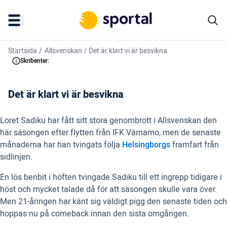
/
Startsida
Allsvenskan
/
Det är klart vi är besvikna
Skribenter:
Det är klart vi är besvikna
Loret Sadiku har fått sitt stora genombrott i Allsvenskan den
här säsongen efter flytten från IFK Värnamo, men de senaste
månaderna har han tvingats följa
Helsingborgs
framfart från
sidlinjen.
En lös benbit i höften tvingade Sadiku till ett ingrepp tidigare i
höst och mycket talade då för att säsongen skulle vara över.
Men 21-åringen har känt sig väldigt pigg den senaste tiden och
hoppas nu på comeback innan den sista omgången.