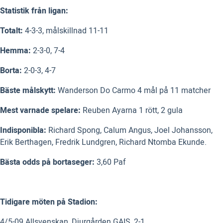
Statistik från ligan:
Totalt:
4-3-3, målskillnad 11-11
Hemma:
2-3-0, 7-4
Borta:
2-0-3, 4-7
Bäste målskytt:
Wanderson Do Carmo 4 mål på 11 matcher
Mest varnade spelare:
Reuben Ayarna 1 rött, 2 gula
Indisponibla:
Richard Spong, Calum Angus, Joel Johansson,
Erik Berthagen, Fredrik Lundgren, Richard Ntomba Ekunde.
Bästa odds på bortaseger:
3,60 Paf
Tidigare möten på Stadion:
4/5-09 Allsvenskan, Djurgården GAIS, 2-1