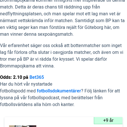
Brommapojkarna kommer rimligtvis mer inspirerade till denna
match. Detta är deras chans till räddning upp från
nedflyttningsplatsen, och man spelar mot ett lag man vet är
närmast vettskrämda inför matchen. Samtidigt som BP kan ta
en viktig seger kan man förstöra rejält för Göteborg här, om
man vinner denna sexpoängsmatch.
Vår erfarenhet säger oss också att bottenmatcher som inget
lag får förlora ofta slutar i oavgjorda matcher, och även om vi
tror mer på BP är vi rädda för krysset. Vi spelar därför
Brommapojkarna att vinna.
Odds: 2.10 på
Bet365
Har du hört vår nystartade
fotbollspodd med
fotbollsdokumentärer
? Följ länken för att
lyssna på vår fotbollspodcast, med berättelser från
fotbollsvärldens alla hörn och kanter.
+9 år