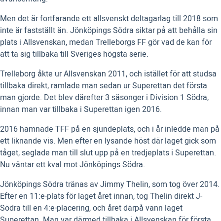
Men det är fortfarande ett allsvenskt deltagarlag till 2018 som
inte är fastställt än. Jönköpings Södra siktar på att behålla sin
plats i Allsvenskan, medan Trelleborgs FF gör vad de kan för
att ta sig tillbaka till Sveriges högsta serie.
Trelleborg åkte ur Allsvenskan 2011, och istället för att studsa
tillbaka direkt, ramlade man sedan ur Superettan det första
man gjorde. Det blev därefter 3 säsonger i Division 1 Södra,
innan man var tillbaka i Superettan igen 2016.
2016 hamnade TFF på en sjundeplats, och i år inledde man på
ett liknande vis. Men efter en lysande höst där laget gick som
tåget, seglade man till slut upp på en tredjeplats i Superettan.
Nu väntar ett kval mot Jönköpings Södra.
Jönköpings Södra tränas av Jimmy Thelin, som tog över 2014.
Efter en 11:e-plats för laget året innan, tog Thelin direkt J-
Södra till en 4:e-placering, och året därpå vann laget
Superettan. Man var därmed tillbaka i Allsvenskan för första