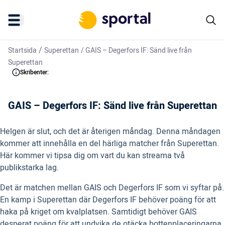
/
Startsida
Superettan
/
GAIS – Degerfors IF: Sänd live från
Superettan
Skribenter:
GAIS – Degerfors IF: Sänd live från Superettan
Helgen är slut, och det är återigen måndag. Denna måndagen
kommer att innehålla en del härliga matcher från Superettan.
Här kommer vi tipsa dig om vart du kan streama två
publikstarka lag.
Det är matchen mellan GAIS och Degerfors IF som vi syftar på.
En kamp i Superettan där Degerfors IF behöver poäng för att
haka på kriget om kvalplatsen. Samtidigt behöver GAIS
desperat poäng för att undvika de otäcka bottenplaceringarna.