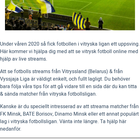
Under våren 2020 så fick fotbollen i vitryska ligan ett uppsving.
Här kommer vi hjälpa dig med att se vitrysk fotboll online med
hjälp av live streams.
Att se fotbolls streams från Vitryssland (Belarus) & från
Vyssjaja Liga är väldigt enkelt, och fullt lagligt. Du behöver
bara följa våra tips för att gå vidare till en sida där du kan titta
& sända matcher från vitryska fotbollsligan.
Kanske är du speciellt intresserad av att streama matcher från
FK Minsk, BATE Borisov, Dinamo Minsk eller ett annat populärt
lag i vitryska fotbollsligan. Vänta inte längre. Ta hjälp här
nedanför.