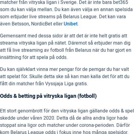
matcher från vitryska ligan i Sverige. Det är inte bara bet365
som du kan välja mellan. Du kan även välja en annan spelsida
som erbjuder live streams på Belarus League. Det kan vara
även Betsson, NordicBet eller
Unibet
.
Gemensamt med dessa sidor är att det är inte helt gratis att
streama vitryska ligan på nätet. Däremot så erbjuder man dig
att få live streaming av fotboll från Belarus när du har gjort en
insättning för att spela på odds.
Du kan självklart vinna mer pengar för de pemgar du har valt
att spelat för. Skulle detta ske så kan man kalla det för att du
fått din matcher från Vyssjaja Liga gratis.
Odds & betting på vitryska ligan (fotboll)
Ett stort genombrott för den vitryska ligan gällande odds & spel
skedde under våren 2020. Detta då de allra andra ligor hade
stoppat sina ligor och matcher under corona-perioden. Därför
kom Belarus League odds i fokus inne hos många spelsidor.