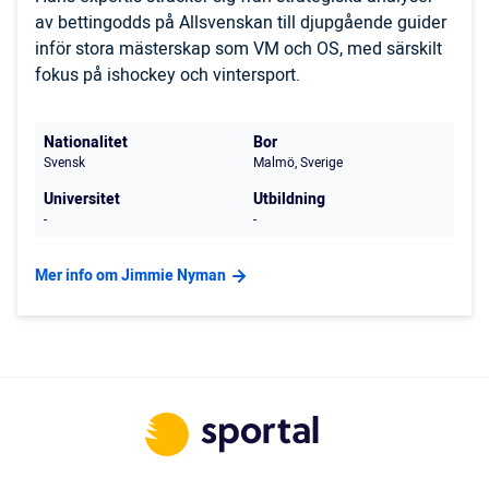
av bettingodds på Allsvenskan till djupgående guider
inför stora mästerskap som VM och OS, med särskilt
fokus på ishockey och vintersport.
Nationalitet
Bor
Svensk
Malmö, Sverige
Universitet
Utbildning
-
-
Mer info om Jimmie Nyman