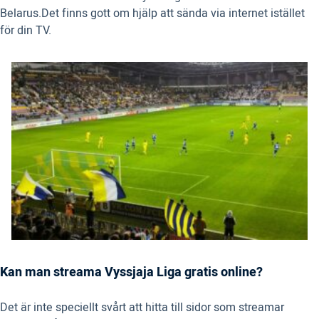
Belarus.Det finns gott om hjälp att sända via internet istället
för din TV.
Kan man streama Vyssjaja Liga gratis online?
Det är inte speciellt svårt att hitta till sidor som streamar