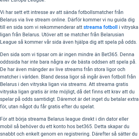
eller Europa League.
Vi har sett ett intresse av att sända fotbollsmatcher från
Belarus via live stream online. Därför kommer vi nu guida dig
till en sida som vi rekommenderar att
streama fotboll
i vitryska
ligan från Belarus. Utöver att se matcher från Belarusian
League så kommer vår sida även hjälpa dig att spela på odds.
Den sida som vi tipsar om är ingen mindre än Bet365. Denna
oddssida har inte bara några av de bästa oddsen att spela på.
De har även mängder av live streams från stora ligor och
matcher i världen. Bland dessa ligor så ingår även fotboll från
Belarus i den vitryska ligan via streams. Att streama gratis
vitryska ligan gratis är inte möjligt, då det finns ett krav att du
spelar på odds samtidigt. Däremot är det inget du betalar extra
för, utan något du får gratis efter du spelat.
För att börja streama Belarus league direkt i din dator eller
mobil så behöver du ett konto hos bet365. Detta skapar du
snabbt och enkelt genom en registrering. Därefter så sätter du