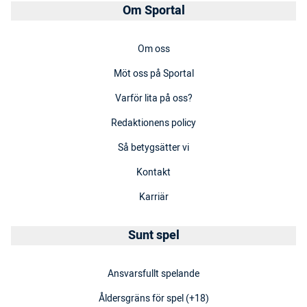
Om Sportal
Om oss
Möt oss på Sportal
Varför lita på oss?
Redaktionens policy
Så betygsätter vi
Kontakt
Karriär
Sunt spel
Ansvarsfullt spelande
Åldersgräns för spel (+18)