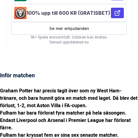
Inför matchen
Graham Potter har precis tagit över som ny West Ham-
tränare, och bara hunnit göra en match med laget. Då blev det
förlust, 1-2, mot Aston Villa i FA-cupen.
Fulham har bara förlorat fyra matcher på hela säsongen.
Endast Liverpool och Arsenal i Premier League har förlorat
färre.
Fulham har kryssat fem av sina sex senaste matcher.