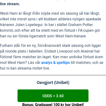
live stream.
West Ham är långt ifrån nöjda med sin säsong så här långt,
vilket inte minst syns i att klubben alldeles nyligen sparkade
tränaren Julen Lopetegui. In har i stället Graham Potter
kommit, och efter att ha inlett med en förlust i FA-cupen gör
han nu sin första ligamatch som West Ham-tränare.
Fulham står för en ny, förvånansvärt stark säsong och ligger
på nionde plats i tabellen. Endast Liverpool och Arsenal har
förlorat färre matcher än laget. Kan man undvika förlust även
mot West Ham? Läs vår
analys & speltips
till matchen, och se
hur ni kan streama mötet live.
Oavgjort (Unibet)
ODDS = 3.60
Bonus: Gratisspel 100 kr hor Unibet!