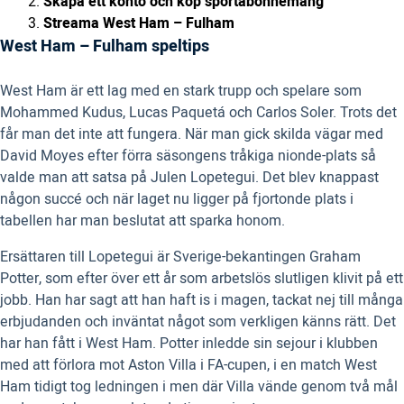
Skapa ett konto och köp sportabonnemang
Streama West Ham – Fulham
West Ham – Fulham speltips
West Ham är ett lag med en stark trupp och spelare som
Mohammed Kudus, Lucas Paquetá och Carlos Soler. Trots det
får man det inte att fungera. När man gick skilda vägar med
David Moyes efter förra säsongens tråkiga nionde-plats så
valde man att satsa på Julen Lopetegui. Det blev knappast
någon succé och när laget nu ligger på fjortonde plats i
tabellen har man beslutat att sparka honom.
Ersättaren till Lopetegui är Sverige-bekantingen Graham
Potter, som efter över ett år som arbetslös slutligen klivit på ett
jobb. Han har sagt att han haft is i magen, tackat nej till många
erbjudanden och inväntat något som verkligen känns rätt. Det
har han fått i West Ham. Potter inledde sin sejour i klubben
med att förlora mot Aston Villa i FA-cupen, i en match West
Ham tidigt tog ledningen i men där Villa vände genom två mål