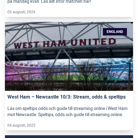
på måndag kväll. Läs allt inför matchen här!
03 augusti, 2026
ENGLAND
West Ham – Newcastle 10/3: Stream, odds & speltips
Läs om speltips odds och guide till streaming online i West Ham
mot Newcastle. Speltips, odds och guide till streaming online.
04 augusti, 2025