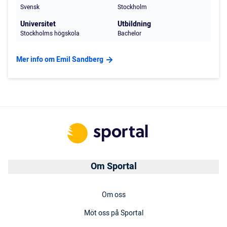
Svensk
Stockholm
Universitet
Utbildning
Stockholms högskola
Bachelor
Mer info om Emil Sandberg
Om Sportal
Om oss
Möt oss på Sportal