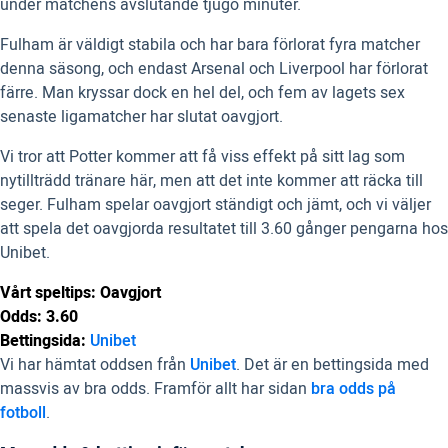
under matchens avslutande tjugo minuter.
Fulham är väldigt stabila och har bara förlorat fyra matcher
denna säsong, och endast Arsenal och Liverpool har förlorat
färre. Man kryssar dock en hel del, och fem av lagets sex
senaste ligamatcher har slutat oavgjort.
Vi tror att Potter kommer att få viss effekt på sitt lag som
nytillträdd tränare här, men att det inte kommer att räcka till
seger. Fulham spelar oavgjort ständigt och jämt, och vi väljer
att spela det oavgjorda resultatet till 3.60 gånger pengarna hos
Unibet.
Vårt speltips: Oavgjort
Odds: 3.60
Bettingsida:
Unibet
Vi har hämtat oddsen från
Unibet
. Det är en bettingsida med
massvis av bra odds. Framför allt har sidan
bra odds på
fotboll
.