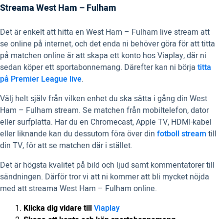
Streama West Ham – Fulham
Det är enkelt att hitta en West Ham – Fulham live stream att
se online på internet, och det enda ni behöver göra för att titta
på matchen online är att skapa ett konto hos Viaplay, där ni
sedan köper ett sportabonnemang. Därefter kan ni börja
titta
på Premier League live
.
Välj helt själv från vilken enhet du ska sätta i gång din West
Ham – Fulham stream. Se matchen från mobiltelefon, dator
eller surfplatta. Har du en Chromecast, Apple TV, HDMI-kabel
eller liknande kan du dessutom föra över din
fotboll stream
till
din TV, för att se matchen där i stället.
Det är högsta kvalitet på bild och ljud samt kommentatorer till
sändningen. Därför tror vi att ni kommer att bli mycket nöjda
med att streama West Ham – Fulham online.
Klicka dig vidare till
Viaplay