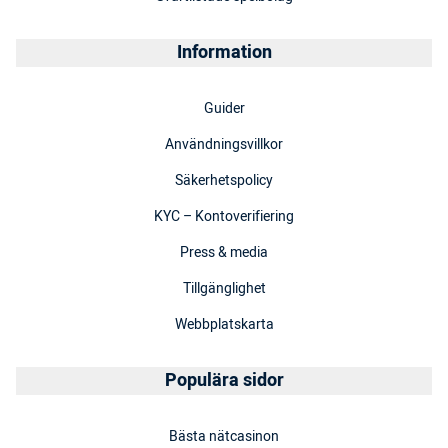
Information
Guider
Användningsvillkor
Säkerhetspolicy
KYC – Kontoverifiering
Press & media
Tillgänglighet
Webbplatskarta
Populära sidor
Bästa nätcasinon