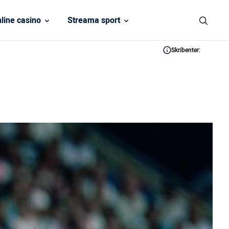
line casino
Streama sport
Skribenter: