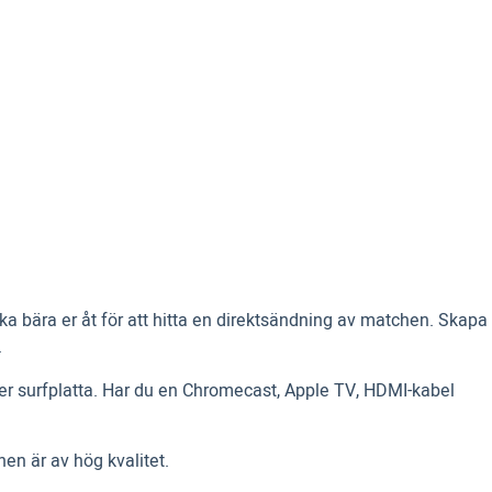
 ska bära er åt för att hitta en direktsändning av matchen. Skapa
.
ller surfplatta. Har du en Chromecast, Apple TV, HDMI-kabel
hen är av hög kvalitet.