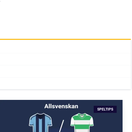
.
SPELTIPS