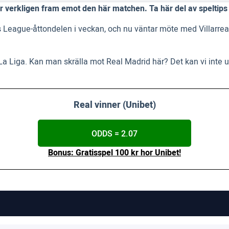
er verkligen fram emot den här matchen. Ta här del av speltips 
League-åttondelen i veckan, och nu väntar möte med Villarrea
La Liga. Kan man skrälla mot Real Madrid här? Det kan vi inte ute
Real vinner (Unibet)
ODDS = 2.07
Bonus: Gratisspel 100 kr hor Unibet!