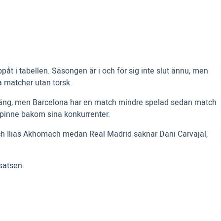
uppåt i tabellen. Säsongen är i och för sig inte slut ännu, men
a matcher utan torsk.
 poäng, men Barcelona har en match mindre spelad sedan match
n pinne bakom sina konkurrenter.
 och Ilias Akhomach medan Real Madrid saknar Dani Carvajal,
nsatsen.