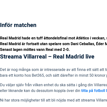
Inför matchen
Re
al Madrid hade en tuff åttondelsfinal mot Atlético i veckan, s
Real Madrid är fortsatt utan spelare som Dani Ceballas, Éder M
Senast lagen möttes vann Real med 2-0.
Streama Villarreal – Real Madrid live
Det är nog många som är intresserade av att finna ett sätt att ti
bara ett konto hos Bet365, och sätt därefter in minst 50 kronor
Du väljer själv från vilken enhet du ska sätta i gång din Villa
eller liknande kan du dessutom koppla över din
titta på fotboll 
Ni har stora möjligheter till att bli nöjda med att streama Villa