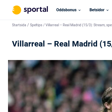
Oddsbonus
Betsidor
/
Startsida
Speltips
/
Villarreal – Real Madrid (15/3): Stream, spe
Villarreal – Real Madrid (15