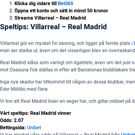
Klicka dig vidare till
Bet365
Öppna ett konto och sätt in minst 50 kronor
Streama Villarreal – Real Madrid
Speltips: Villarreal – Real Madrid
Villarreal gör en mycket fin säsong, och ligger på femte plats i
man ser starka ut, även om det visserligen blev en överraskan
Real Madrid slåss som vanligt om ligatiteln, även om det just
mot Osasuna fick ställas in efter att Barcelonas klubbläkare tr
Inga nya skador har tillkommit till någon av dessa klubbar, m
Éder Militão med flera.
Vi tror att Real Madrid löser en seger här, och gillar oddset på 
Vårt speltips: Real Madrid vinner
Odds: 2.07
Bettingsida:
Unibet