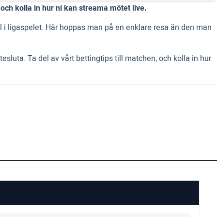
och kolla in hur ni kan streama mötet live.
l i ligaspelet. Här hoppas man på en enklare resa än den man
sluta. Ta del av vårt bettingtips till matchen, och kolla in hur