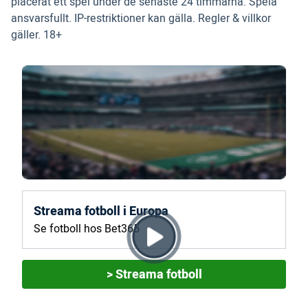
placerat ett spel under de senaste 24 timmarna. Spela
ansvarsfullt. IP-restriktioner kan gälla. Regler & villkor
gäller. 18+
Streama fotboll i Europa
Se fotboll hos Bet365
> Streama fotboll