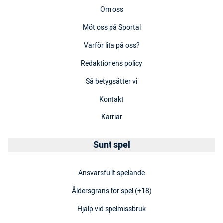
Om oss
Möt oss på Sportal
Varför lita på oss?
Redaktionens policy
Så betygsätter vi
Kontakt
Karriär
Sunt spel
Ansvarsfullt spelande
Åldersgräns för spel (+18)
Hjälp vid spelmissbruk