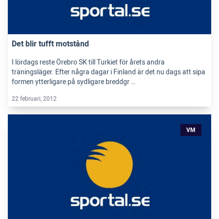
Det blir tufft motstånd
I lördags reste Örebro SK till Turkiet för årets andra
träningsläger. Efter några dagar i Finland är det nu dags att sipa
formen ytterligare på sydligare breddgr …
22 februari, 2012
VM