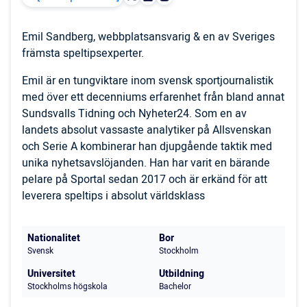
Emil Sandberg, webbplatsansvarig & en av Sveriges
främsta speltipsexperter.
Emil är en tungviktare inom svensk sportjournalistik
med över ett decenniums erfarenhet från bland annat
Sundsvalls Tidning och Nyheter24. Som en av
landets absolut vassaste analytiker på Allsvenskan
och Serie A kombinerar han djupgående taktik med
unika nyhetsavslöjanden. Han har varit en bärande
pelare på Sportal sedan 2017 och är erkänd för att
leverera speltips i absolut världsklass
Nationalitet
Bor
Svensk
Stockholm
Universitet
Utbildning
Stockholms högskola
Bachelor