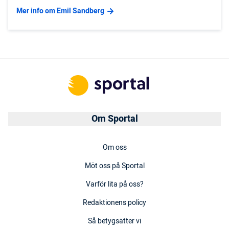
Mer info om Emil Sandberg
Om Sportal
Om oss
Möt oss på Sportal
Varför lita på oss?
Redaktionens policy
Så betygsätter vi