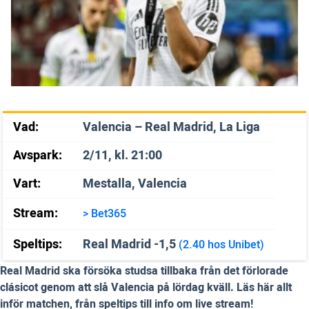
Vad:
Valencia – Real Madrid, La Liga
Avspark:
2/11, kl. 21:00
Vart:
Mestalla, Valencia
Stream:
> Bet365
Speltips:
Real Madrid -1,5
(2.40 hos Unibet)
Real Madrid ska försöka studsa tillbaka från det förlorade
clásicot genom att slå Valencia på lördag kväll. Läs här allt
inför matchen, från speltips till info om live stream!