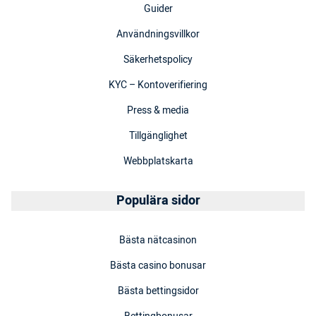
Guider
Användningsvillkor
Säkerhetspolicy
KYC – Kontoverifiering
Press & media
Tillgänglighet
Webbplatskarta
Populära sidor
Bästa nätcasinon
Bästa casino bonusar
Bästa bettingsidor