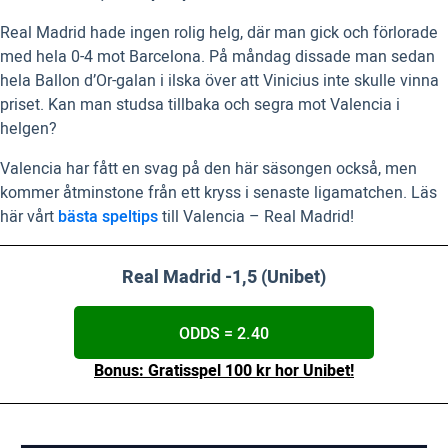
Real Madrid hade ingen rolig helg, där man gick och förlorade
med hela 0-4 mot Barcelona. På måndag dissade man sedan
hela Ballon d’Or-galan i ilska över att Vinicius inte skulle vinna
priset. Kan man studsa tillbaka och segra mot Valencia i
helgen?
Valencia har fått en svag på den här säsongen också, men
kommer åtminstone från ett kryss i senaste ligamatchen. Läs
här vårt
bästa speltips
till Valencia – Real Madrid!
Real Madrid -1,5 (Unibet)
ODDS = 2.40
Bonus: Gratisspel 100 kr hor Unibet!