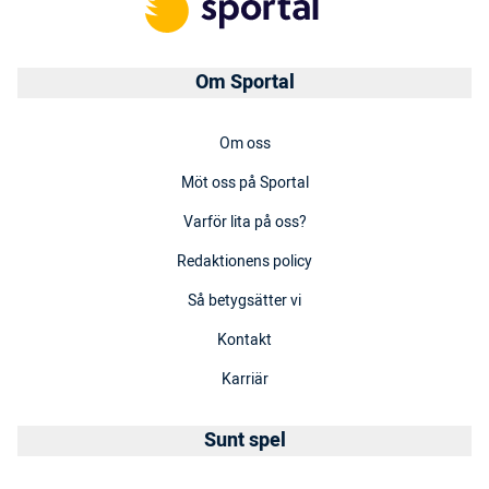
Om Sportal
Om oss
Möt oss på Sportal
Varför lita på oss?
Redaktionens policy
Så betygsätter vi
Kontakt
Karriär
Sunt spel