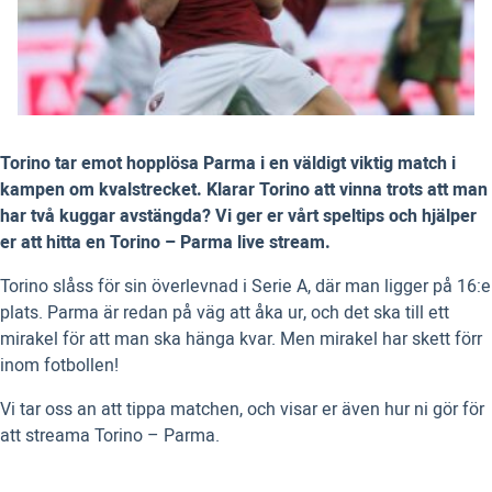
Torino tar emot hopplösa Parma i en väldigt viktig match i
kampen om kvalstrecket. Klarar Torino att vinna trots att man
har två kuggar avstängda? Vi ger er vårt speltips och hjälper
er att hitta en Torino – Parma live stream.
Torino slåss för sin överlevnad i Serie A, där man ligger på 16:e
plats. Parma är redan på väg att åka ur, och det ska till ett
mirakel för att man ska hänga kvar. Men mirakel har skett förr
inom fotbollen!
Vi tar oss an att tippa matchen, och visar er även hur ni gör för
att streama Torino – Parma.