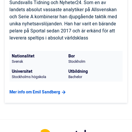
Sundsvalls Tidning och Nyheter24. Som en av
landets absolut vassaste analytiker på Allsvenskan
och Serie A kombinerar han djupgående taktik med
unika nyhetsavslöjanden. Han har varit en bärande
pelare på Sportal sedan 2017 och är erkänd för att
leverera speltips i absolut världsklass
Nationalitet
Bor
Svensk
Stockholm
Universitet
Utbildning
Stockholms högskola
Bachelor
Mer info om Emil Sandberg