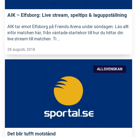
AIK – Elfsborg: Live stream, speltips & laguppställning
AIK tar emot Elfsborg på Friends Arena under söndagen. Läs allt
inför matchen här, från väntade startelvor till hur du hittar din
live stream till matchen. Ti …
28 augusti, 2018
ALLSVENSKAN
Det blir tufft motstånd