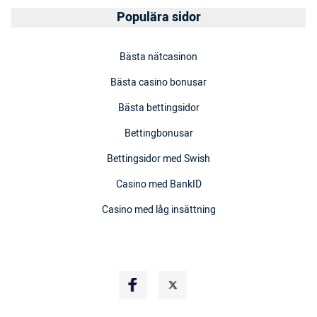
Populära sidor
Bästa nätcasinon
Bästa casino bonusar
Bästa bettingsidor
Bettingbonusar
Bettingsidor med Swish
Casino med BankID
Casino med låg insättning