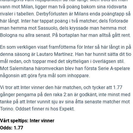
vann mot Milan, ligger man två poäng bakom sina rödsvarta
rivaler i tabellen. Derbyförlusten är Milans enda poängtapp så
här långt. Inter har tappat poäng i två matcher; dels förlorade
man hemma mot Sassuolo, dels kryssade man hemma mot
Bologna nu allra senast. På bortaplan har man alltså gått rent.
En som verkligen visat framfötterna för Inter så här långt in på
denna säsong är Lautaro Martínez. Han har hunnit sätta dit tio
mål redan, och toppar med det skytteligan i överlägsen stil.
Mot Salernitana häromveckan blev han första Serie A-spelare
någonsin att göra fyra mål som inhoppare.
Vi tror att Inter vinner den här matchen, och tycker att 1.77
gånger pengarna på den raka 2:an är godkänt, inte minst med
tanke på att Inter vunnit sju av sina åtta senaste matcher mot
Torino. Oddset finner ni hos Expekt.
Vårt speltips: Inter vinner
Odds: 1.77