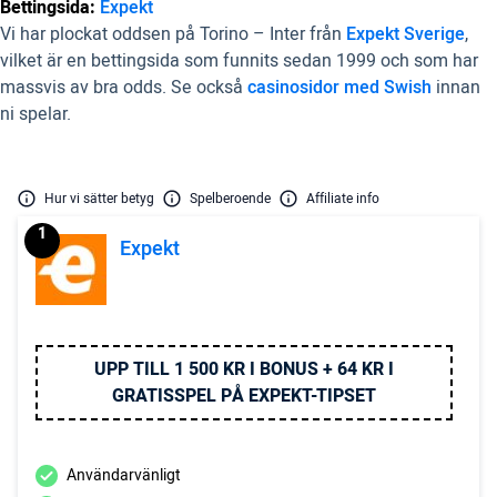
Bettingsida:
Expekt
Vi har plockat oddsen på Torino – Inter från
Expekt Sverige
,
vilket är en bettingsida som funnits sedan 1999 och som har
massvis av bra odds. Se också
casinosidor med Swish
innan
ni spelar.
Hur vi sätter betyg
Spelberoende
Affiliate info
1
Expekt
UPP TILL 1 500 KR I BONUS + 64 KR I
GRATISSPEL PÅ EXPEKT-TIPSET
Användarvänligt