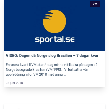
VM
VIDEO: Dagen då Norge slog Brasilien – 7 dagar kvar
En vecka kvar till VM-start! Idag minns vi tillbaka på dagen då
Norge besegrade Brasilien i VM 1998. Vi fortsätter vår
uppladdning inför VM 2018 med ännu …
08 juni, 2018