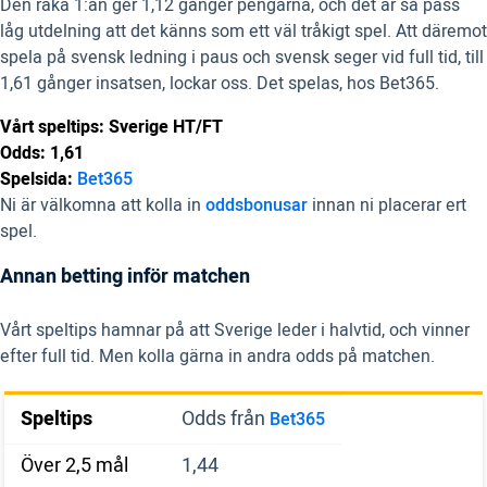
Den raka 1:an ger 1,12 gånger pengarna, och det är så pass
låg utdelning att det känns som ett väl tråkigt spel. Att däremot
spela på svensk ledning i paus och svensk seger vid full tid, till
1,61 gånger insatsen, lockar oss. Det spelas, hos Bet365.
Vårt speltips: Sverige HT/FT
Odds: 1,61
Spelsida:
Bet365
Ni är välkomna att kolla in
oddsbonusar
innan ni placerar ert
spel.
Annan betting inför matchen
Vårt speltips hamnar på att Sverige leder i halvtid, och vinner
efter full tid. Men kolla gärna in andra odds på matchen.
Speltips
Odds från
Bet365
Över 2,5 mål
1,44