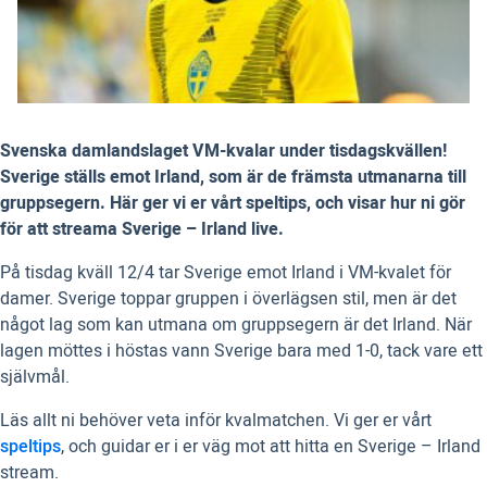
Svenska damlandslaget VM-kvalar under tisdagskvällen!
Sverige ställs emot Irland, som är de främsta utmanarna till
gruppsegern. Här ger vi er vårt speltips, och visar hur ni gör
för att streama Sverige – Irland live.
På tisdag kväll 12/4 tar Sverige emot Irland i VM-kvalet för
damer. Sverige toppar gruppen i överlägsen stil, men är det
något lag som kan utmana om gruppsegern är det Irland. När
lagen möttes i höstas vann Sverige bara med 1-0, tack vare ett
självmål.
Läs allt ni behöver veta inför kvalmatchen. Vi ger er vårt
speltips
, och guidar er i er väg mot att hitta en Sverige – Irland
stream.