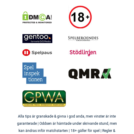
Alla tips är granskade & givna i god anda, men vinster är inte
garanterade | Oddsen är hämtade under skrivande stund, men
kan ändras inför matchstarten | 18+ gäller för spel | Regler &