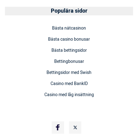
Populära sidor
Bästa nätcasinon
Bästa casino bonusar
Bästa bettingsidor
Bettingbonusar
Bettingsidor med Swish
Casino med BankID
Casino med låg insättning