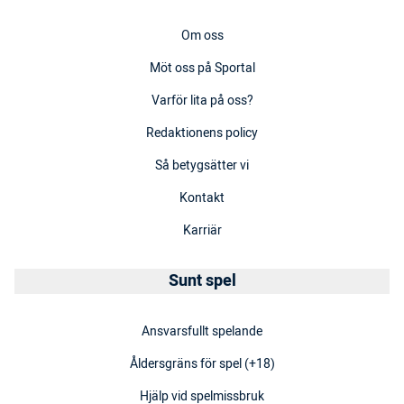
Om oss
Möt oss på Sportal
Varför lita på oss?
Redaktionens policy
Så betygsätter vi
Kontakt
Karriär
Sunt spel
Ansvarsfullt spelande
Åldersgräns för spel (+18)
Hjälp vid spelmissbruk