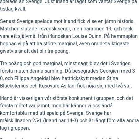
spelade än Sverige. Just Irland är laget som väntar Sverige på
tisdag kväll.
Senast Sverige spelade mot Irland fick vi se en jämn historia.
Matchen slutade i svensk seger, men bara med 1-0 och tack
vare ett självmål från irländskan Louise Quinn. På hemmaplan
hoppas vi på att ha större marginal, även om det viktigaste
givetvis är att det blir tre poäng.
Tre poäng och god marginal, minst sagt, blev det i Sveriges
första match denna samling. Då besegrades Georgien med 3-
0, och Filippa Angeldal blev hattrickskytt medan Stina
Blackstenius och Kosovare Asllani fick nöja sig med två var.
Irland är visserligen vår störste konkurrent i gruppen, och det
första mötet var jämnt, men här känner vi oss ändå
komfortabla med att spela på Sverige. Sverige har
målskillnaden 25-1 (Irland har 14-3) och är långt före alla andra
lag i gruppen.