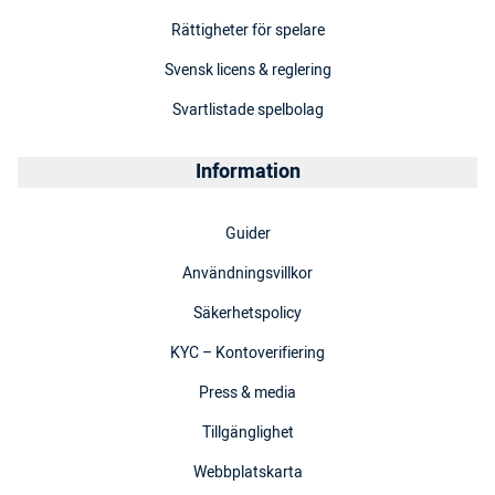
Rättigheter för spelare
Svensk licens & reglering
Svartlistade spelbolag
Information
Guider
Användningsvillkor
Säkerhetspolicy
KYC – Kontoverifiering
Press & media
Tillgänglighet
Webbplatskarta