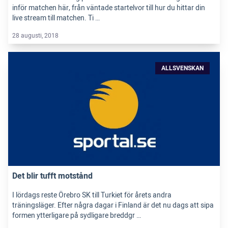
inför matchen här, från väntade startelvor till hur du hittar din
live stream till matchen. Ti …
28 augusti, 2018
ALLSVENSKAN
Det blir tufft motstånd
I lördags reste Örebro SK till Turkiet för årets andra
träningsläger. Efter några dagar i Finland är det nu dags att sipa
formen ytterligare på sydligare breddgr …