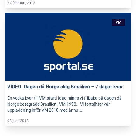
22 februari, 2012
VM
VIDEO: Dagen då Norge slog Brasilien – 7 dagar kvar
En vecka kvar till VM-start! Idag minns vi tillbaka på dagen då
Norge besegrade Brasilien i VM 1998. Vi fortsätter vår
uppladdning inför VM 2018 med ännu …
08 juni, 2018