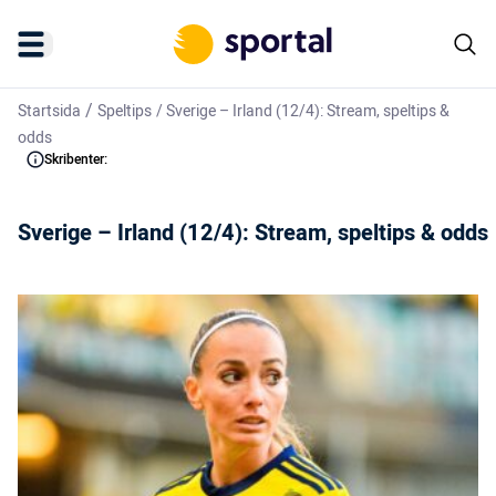
/
Startsida
Speltips
/
Sverige – Irland (12/4): Stream, speltips &
odds
Skribenter:
Sverige – Irland (12/4): Stream, speltips & odds