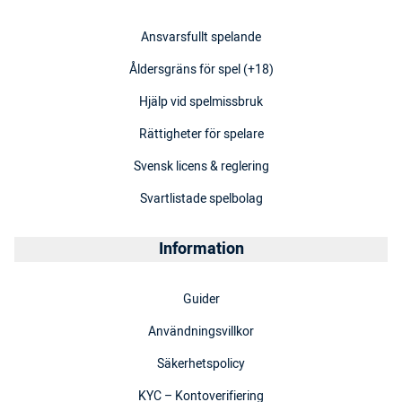
Ansvarsfullt spelande
Åldersgräns för spel (+18)
Hjälp vid spelmissbruk
Rättigheter för spelare
Svensk licens & reglering
Svartlistade spelbolag
Information
Guider
Användningsvillkor
Säkerhetspolicy
KYC – Kontoverifiering