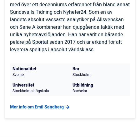
med över ett decenniums erfarenhet från bland annat
Sundsvalls Tidning och Nyheter24. Som en av
landets absolut vassaste analytiker på Allsvenskan
och Serie A kombinerar han djupgående taktik med
unika nyhetsavslöjanden. Han har varit en bärande
pelare på Sportal sedan 2017 och är erkänd för att
leverera speltips i absolut världsklass
Nationalitet
Bor
Svensk
Stockholm
Universitet
Utbildning
Stockholms högskola
Bachelor
Mer info om Emil Sandberg