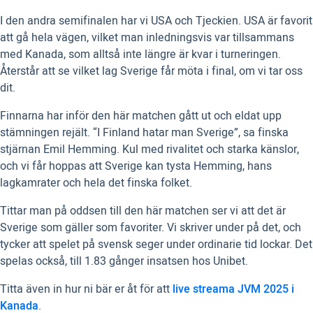
I den andra semifinalen har vi USA och Tjeckien. USA är favorit
att gå hela vägen, vilket man inledningsvis var tillsammans
med Kanada, som alltså inte längre är kvar i turneringen.
Återstår att se vilket lag Sverige får möta i final, om vi tar oss
dit.
Finnarna har inför den här matchen gått ut och eldat upp
stämningen rejält. “I Finland hatar man Sverige”, sa finska
stjärnan Emil Hemming. Kul med rivalitet och starka känslor,
och vi får hoppas att Sverige kan tysta Hemming, hans
lagkamrater och hela det finska folket.
Tittar man på oddsen till den här matchen ser vi att det är
Sverige som gäller som favoriter. Vi skriver under på det, och
tycker att spelet på svensk seger under ordinarie tid lockar. Det
spelas också, till 1.83 gånger insatsen hos Unibet.
Titta även in hur ni bär er åt för att
live streama JVM 2025 i
Kanada
.