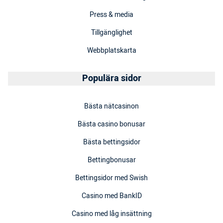
Press & media
Tillgänglighet
Webbplatskarta
Populära sidor
Bästa nätcasinon
Bästa casino bonusar
Bästa bettingsidor
Bettingbonusar
Bettingsidor med Swish
Casino med BankID
Casino med låg insättning