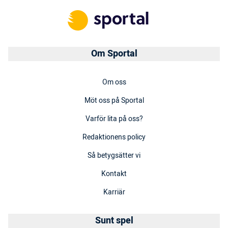
Om Sportal
Om oss
Möt oss på Sportal
Varför lita på oss?
Redaktionens policy
Så betygsätter vi
Kontakt
Karriär
Sunt spel