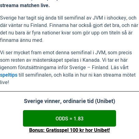
streama matchen live.
Sverige har tagit sig ända till semifinal av JVM i ishockey, och
där väntar nu Finland. Finnarna har också gjort det bra, och när
det nu bara är fyra nationer kvar som gör upp om titeln så är
finnarna ännu med.
Vi ser mycket fram emot denna semifinal i JVM, som precis
som resten av mästerskapet spelas i Kanada. Vi tar er här
igenom förutsättningarna inför Sverige – Finland. Läs vårt
speltips
till semifinalen, och kolla in hur ni kan streama mötet
live!
Sverige vinner, ordinarie tid (Unibet)
ODDS = 1.83
Bonus: Gratisspel 100 kr hor Unibet!