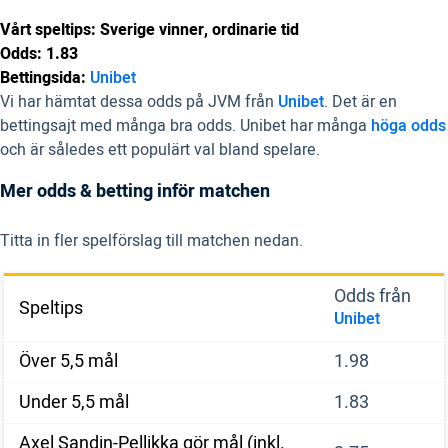
Vårt speltips: Sverige vinner, ordinarie tid
Odds: 1.83
Bettingsida:
Unibet
Vi har hämtat dessa odds på JVM från
Unibet
. Det är en
bettingsajt med många bra odds. Unibet har många
höga odds
och är således ett populärt val bland spelare.
Mer odds & betting inför matchen
Titta in fler spelförslag till matchen nedan.
Odds från
Speltips
Unibet
Över 5,5 mål
1.98
Under 5,5 mål
1.83
Axel Sandin-Pellikka gör mål (inkl.