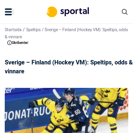
/
Startsida
Speltips
/
Sverige – Finland (Hockey VM): Speltips, odds
& vinnare
Skribenter:
Sverige – Finland (Hockey VM): Speltips, odds &
vinnare