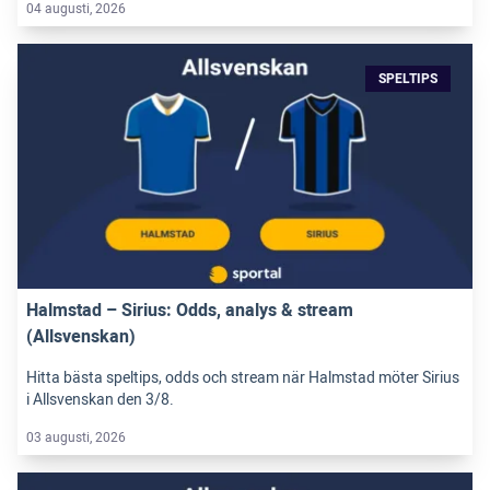
04 augusti, 2026
SPELTIPS
Halmstad – Sirius: Odds, analys & stream
(Allsvenskan)
Hitta bästa speltips, odds och stream när Halmstad möter Sirius
i Allsvenskan den 3/8.
03 augusti, 2026