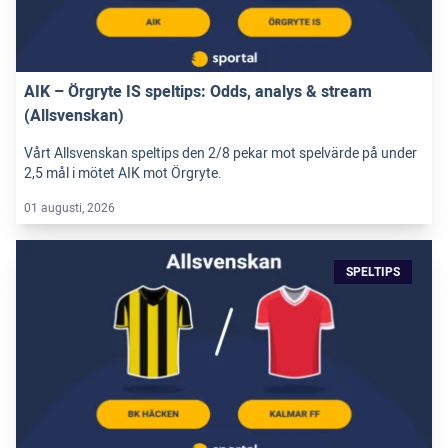
AIK – Örgryte IS speltips: Odds, analys & stream
(Allsvenskan)
Vårt Allsvenskan speltips den 2/8 pekar mot spelvärde på under
2,5 mål i mötet AIK mot Örgryte.
01 augusti, 2026
SPELTIPS