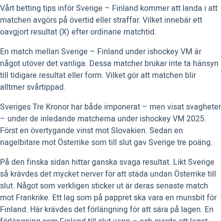
Vårt betting tips inför Sverige – Finland kommer att landa i att
matchen avgörs på övertid eller straffar. Vilket innebär ett
oavgjort resultat (X) efter ordinarie matchtid.
En match mellan Sverige – Finland under ishockey VM är
något utöver det vanliga. Dessa matcher brukar inte ta hänsyn
till tidigare resultat eller form. Vilket gör att matchen blir
alltmer svårtippad.
Sveriges Tre Kronor har både imponerat – men visat svagheter
– under de inledande matcherna under ishockey VM 2025.
Först en övertygande vinst mot Slovakien. Sedan en
nagelbitare mot Österrike som till slut gav Sverige tre poäng.
På den finska sidan hittar ganska svaga resultat. Likt Sverige
så krävdes det mycket nerver för att städa undan Österrike till
slut. Något som verkligen sticker ut är deras senaste match
mot Frankrike. Ett lag som på pappret ska vara en munsbit för
Finland. Här krävdes det förlängning för att sära på lagen. En