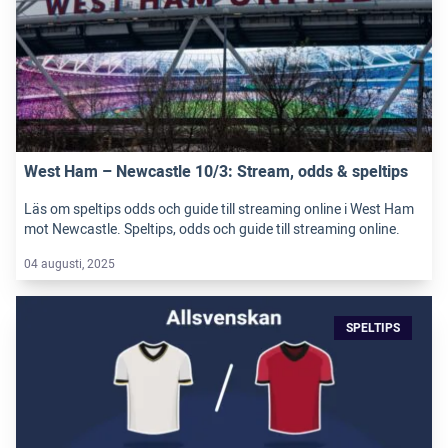
West Ham – Newcastle 10/3: Stream, odds & speltips
Läs om speltips odds och guide till streaming online i West Ham
mot Newcastle. Speltips, odds och guide till streaming online.
04 augusti, 2025
SPELTIPS