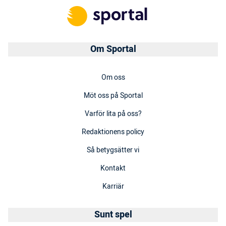
Om Sportal
Om oss
Möt oss på Sportal
Varför lita på oss?
Redaktionens policy
Så betygsätter vi
Kontakt
Karriär
Sunt spel