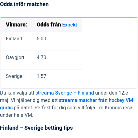
Odds inför matchen
Vinnare:
Odds från
Expekt
Finland
5.00
Oavgjort
4.70
Sverige
1.57
Du kan välja att
streama Sverige – Finland
under den 12:e
maj. Vi hjälper dig med att
streama matcher från hockey VM
gratis
på nätet. Perfekt för dig som vill följa Tre Kronors resa
under hela VM.
Finland – Sverige betting tips