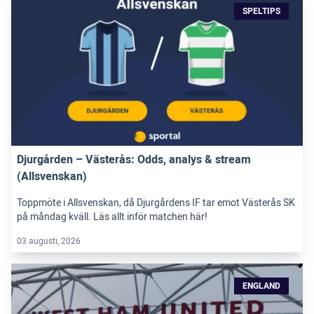
SPELTIPS
Djurgården – Västerås: Odds, analys & stream
(Allsvenskan)
Toppmöte i Allsvenskan, då Djurgårdens IF tar emot Västerås SK
på måndag kväll. Läs allt inför matchen här!
03 augusti, 2026
ENGLAND