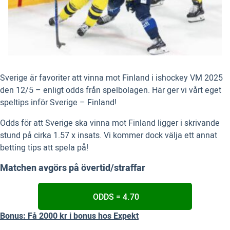
Sverige är favoriter att vinna mot Finland i ishockey VM 2025
den 12/5 – enligt odds från spelbolagen. Här ger vi vårt eget
speltips inför Sverige – Finland!
Odds för att Sverige ska vinna mot Finland ligger i skrivande
stund på cirka 1.57 x insats. Vi kommer dock välja ett annat
betting tips att spela på!
Matchen avgörs på övertid/straffar
ODDS = 4.70
Bonus: Få 2000 kr i bonus hos Expekt