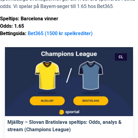
odds. Vi spelar på Bayern-seger till 1.65 hos Bet365.
Speltips: Barcelona vinner
Odds: 1.65
Bettingsida:
Bet365 (1500 kr spelkrediter)
CL
Mjällby – Slovan Bratislava speltips: Odds, analys &
stream (Champions League)