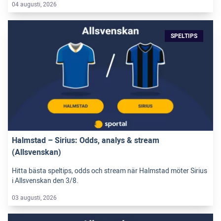
04 augusti, 2026
SPELTIPS
Halmstad – Sirius: Odds, analys & stream
(Allsvenskan)
Hitta bästa speltips, odds och stream när Halmstad möter Sirius
i Allsvenskan den 3/8.
03 augusti, 2026