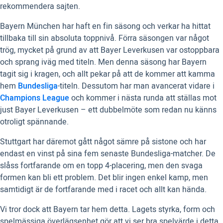
rekommendera sajten.
Bayern München har haft en fin säsong och verkar ha hittat
tillbaka till sin absoluta toppnivå. Förra säsongen var något
trög, mycket på grund av att Bayer Leverkusen var ostoppbara
och sprang iväg med titeln. Men denna säsong har Bayern
tagit sig i kragen, och allt pekar på att de kommer att kamma
hem
Bundesliga
-titeln. Dessutom har man avancerat vidare i
Champions League
och kommer i nästa runda att ställas mot
just Bayer Leverkusen – ett dubbelmöte som redan nu känns
otroligt spännande.
Stuttgart har däremot gått något sämre på sistone och har
endast en vinst på sina fem senaste Bundesliga-matcher. De
slåss fortfarande om en topp 4-placering, men den svaga
formen kan bli ett problem. Det blir ingen enkel kamp, men
samtidigt är de fortfarande med i racet och allt kan hända.
Vi tror dock att Bayern tar hem detta. Lagets styrka, form och
spelmässiga överlägsenhet gör att vi ser bra spelvärde i detta