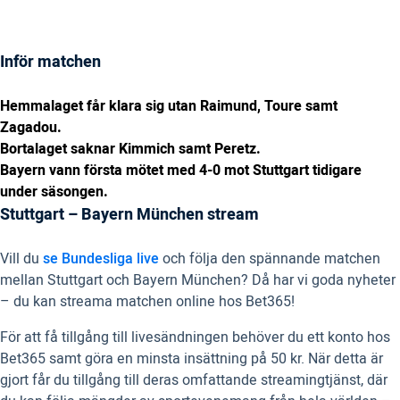
Inför matchen
Hemmalaget får klara sig utan Raimund, Toure samt
Zagadou.
Bortalaget saknar Kimmich samt Peretz.
Bayern vann första mötet med 4-0 mot Stuttgart tidigare
under säsongen.
Stuttgart – Bayern München stream
Vill du
se Bundesliga live
och följa den spännande matchen
mellan Stuttgart och Bayern München? Då har vi goda nyheter
– du kan streama matchen online hos Bet365!
För att få tillgång till livesändningen behöver du ett konto hos
Bet365 samt göra en minsta insättning på 50 kr. När detta är
gjort får du tillgång till deras omfattande streamingtjänst, där