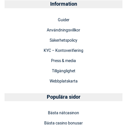
Information
Guider
Användningsvillkor
Säkerhetspolicy
KYC – Kontoverifiering
Press & media
Tillgänglighet
Webbplatskarta
Populära sidor
Bästa nätcasinon
Bästa casino bonusar