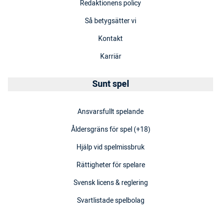
Redaktionens policy
Så betygsätter vi
Kontakt
Karriär
Sunt spel
Ansvarsfullt spelande
Åldersgräns för spel (+18)
Hjälp vid spelmissbruk
Rättigheter för spelare
Svensk licens & reglering
Svartlistade spelbolag