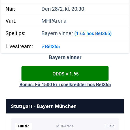
När:
Den 28/2, kl. 20:30
Vart:
MHPArena
Speltips:
Bayern vinner
(1.65 hos Bet365)
Livestream:
> Bet365
Bayern vinner
ODDS = 1.65
Bonus: Få 1500 kr i spelkrediter hos Bet365