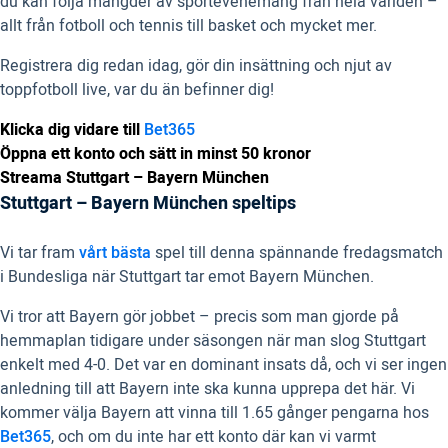
du kan följa mängder av sportevenemang från hela världen –
allt från fotboll och tennis till basket och mycket mer.
Registrera dig redan idag, gör din insättning och njut av
toppfotboll live, var du än befinner dig!
Klicka dig vidare till
Bet365
Öppna ett konto och sätt in minst 50 kronor
Streama Stuttgart – Bayern München
Stuttgart – Bayern München speltips
Vi tar fram
vårt bästa
spel till denna spännande fredagsmatch
i Bundesliga när Stuttgart tar emot Bayern München.
Vi tror att Bayern gör jobbet – precis som man gjorde på
hemmaplan tidigare under säsongen när man slog Stuttgart
enkelt med 4-0. Det var en dominant insats då, och vi ser ingen
anledning till att Bayern inte ska kunna upprepa det här. Vi
kommer välja Bayern att vinna till 1.65 gånger pengarna hos
Bet365
, och om du inte har ett konto där kan vi varmt