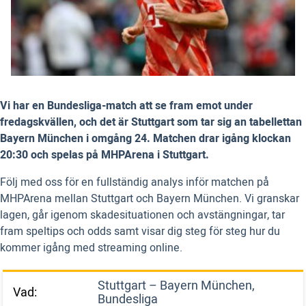
Vi har en Bundesliga-match att se fram emot under
fredagskvällen, och det är Stuttgart som tar sig an tabellettan
Bayern München i omgång 24. Matchen drar igång klockan
20:30 och spelas på MHPArena i Stuttgart.
Följ med oss för en fullständig analys inför matchen på
MHPArena mellan Stuttgart och Bayern München. Vi granskar
lagen, går igenom skadesituationen och avstängningar, tar
fram speltips och odds samt visar dig steg för steg hur du
kommer igång med streaming online.
Stuttgart – Bayern München,
Vad:
Bundesliga