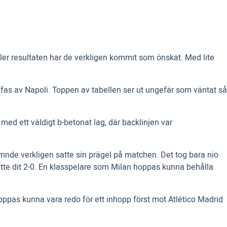
ller resultaten har de verkligen kommit som önskat. Med lite
fas av Napoli. Toppen av tabellen ser ut ungefär som väntat så
med ett väldigt b-betonat lag, där backlinjen var
nde verkligen satte sin prägel på matchen. Det tog bara nio
 satte dit 2-0. En klasspelare som Milan hoppas kunna behålla
oppas kunna vara redo för ett inhopp först mot Atlético Madrid