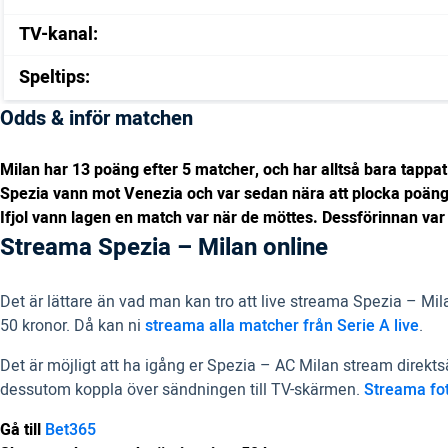
TV-kanal:
Speltips:
Odds & inför matchen
Milan har 13 poäng efter 5 matcher, och har alltså bara tappa
Spezia vann mot Venezia och var sedan nära att plocka poäng
Ifjol vann lagen en match var när de möttes. Dessförinnan va
Streama Spezia – Milan online
Det är lättare än vad man kan tro att live streama Spezia – Mil
50 kronor. Då kan ni
streama alla matcher från Serie A live
.
Det är möjligt att ha igång er Spezia – AC Milan stream direkts
dessutom koppla över sändningen till TV-skärmen.
Streama fot
Gå till
Bet365