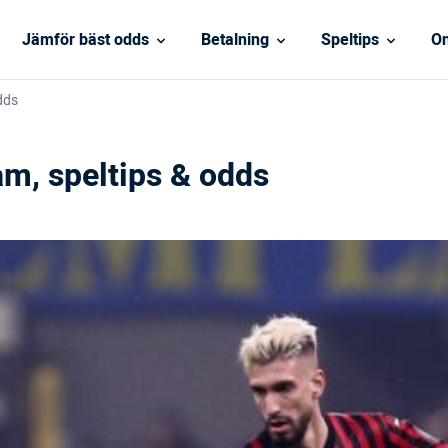
Jämför bäst odds
Betalning
Speltips
On
dds
am, speltips & odds