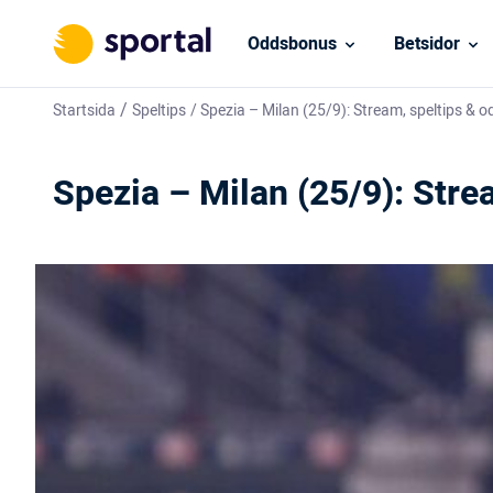
Oddsbonus
Betsidor
/
Startsida
Speltips
/
Spezia – Milan (25/9): Stream, speltips & o
Spezia – Milan (25/9): Stre