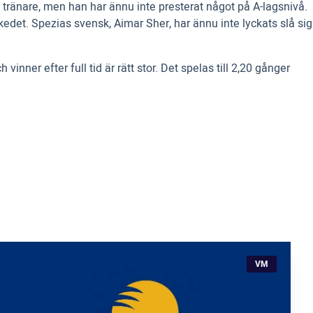
t tränare, men han har ännu inte presterat något på A-lagsnivå.
det. Spezias svensk, Aimar Sher, har ännu inte lyckats slå sig
 vinner efter full tid är rätt stor. Det spelas till 2,20 gånger
VM