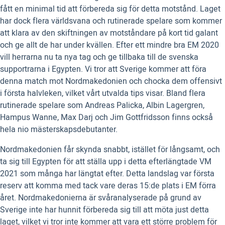
fått en minimal tid att förbereda sig för detta motstånd. Laget
har dock flera världsvana och rutinerade spelare som kommer
att klara av den skiftningen av motståndare på kort tid galant
och ge allt de har under kvällen. Efter ett mindre bra EM 2020
vill herrarna nu ta nya tag och ge tillbaka till de svenska
supportrarna i Egypten. Vi tror att Sverige kommer att föra
denna match mot Nordmakedonien och chocka dem offensivt
i första halvleken, vilket vårt utvalda tips visar. Bland flera
rutinerade spelare som Andreas Palicka, Albin Lagergren,
Hampus Wanne, Max Darj och Jim Gottfridsson finns också
hela nio mästerskapsdebutanter.
Nordmakedonien får skynda snabbt, istället för långsamt, och
ta sig till Egypten för att ställa upp i detta efterlängtade VM
2021 som många har längtat efter. Detta landslag var första
reserv att komma med tack vare deras 15:de plats i EM förra
året. Nordmakedonierna är svåranalyserade på grund av
Sverige inte har hunnit förbereda sig till att möta just detta
laget, vilket vi tror inte kommer att vara ett större problem för