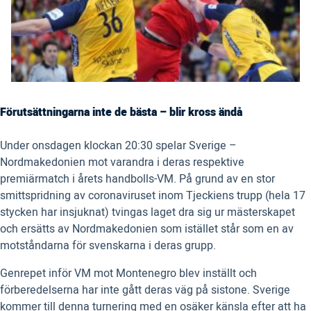
Förutsättningarna inte de bästa – blir kross ändå
Under onsdagen klockan 20:30 spelar Sverige –
Nordmakedonien mot varandra i deras respektive
premiärmatch i årets handbolls-VM. På grund av en stor
smittspridning av coronaviruset inom Tjeckiens trupp (hela 17
stycken har insjuknat) tvingas laget dra sig ur mästerskapet
och ersätts av Nordmakedonien som istället står som en av
motståndarna för svenskarna i deras grupp.
Genrepet inför VM mot Montenegro blev inställt och
förberedelserna har inte gått deras väg på sistone. Sverige
kommer till denna turnering med en osäker känsla efter att ha