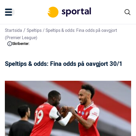
/
Startsida
Speltips
/
Speltips & odds: Fina odds på oavgjort
(Premier League)
Skribenter:
Speltips & odds: Fina odds på oavgjort 30/1