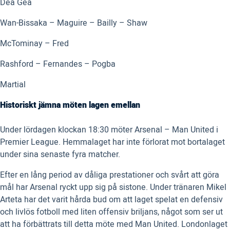
Dea Gea
Wan-Bissaka – Maguire – Bailly – Shaw
McTominay – Fred
Rashford – Fernandes – Pogba
Martial
Historiskt jämna möten lagen emellan
Under lördagen klockan 18:30 möter Arsenal – Man United i
Premier League. Hemmalaget har inte förlorat mot bortalaget
under sina senaste fyra matcher.
Efter en lång period av dåliga prestationer och svårt att göra
mål har Arsenal ryckt upp sig på sistone. Under tränaren Mikel
Arteta har det varit hårda bud om att laget spelat en defensiv
och livlös fotboll med liten offensiv briljans, något som ser ut
att ha förbättrats till detta möte med Man United. Londonlaget