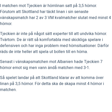
I matchen mot Tjeckien är hörnlinan satt på 3,5 hörnor.
Förutom att Skottland har täckt linan i sin senaste
vänskapsmatch har 2 av 3 VM kvalmatcher slutat med minst 4
hörnor.
Tjeckien är inte på något sätt experter till att undvika hörnor.
Tvärtom. De är rätt så komfortabla med skickliga spelare i
defensiven och har inga problem med hörnsituationer. Därför
räds de inte heller att spela ut bollen till en hörna.
Senast i vänskapsmatchen mot Albanien hade Tjeckien 7
hörnor emot sig men vann ändå matchen med 3-1.
Så spelet landar på att Skottland klarar av att komma över
linan på 3,5 hörnor. För detta ska de skapa minst 4 hörnor i
matchen.