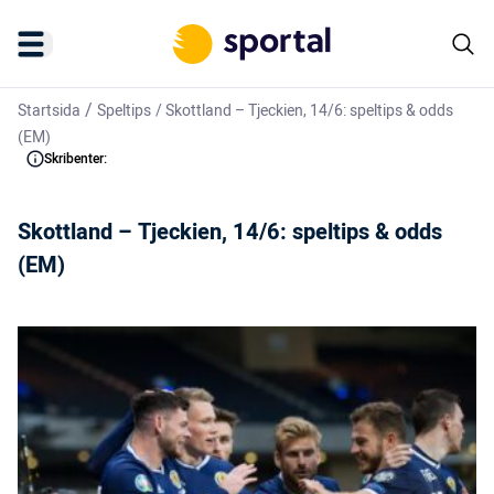
/
Startsida
Speltips
/
Skottland – Tjeckien, 14/6: speltips & odds
(EM)
Skribenter:
Skottland – Tjeckien, 14/6: speltips & odds
(EM)