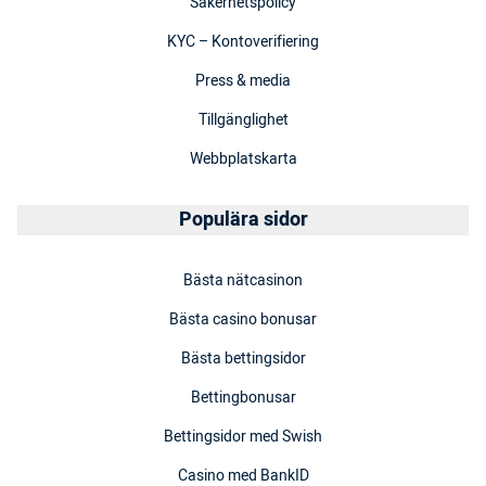
Säkerhetspolicy
KYC – Kontoverifiering
Press & media
Tillgänglighet
Webbplatskarta
Populära sidor
Bästa nätcasinon
Bästa casino bonusar
Bästa bettingsidor
Bettingbonusar
Bettingsidor med Swish
Casino med BankID