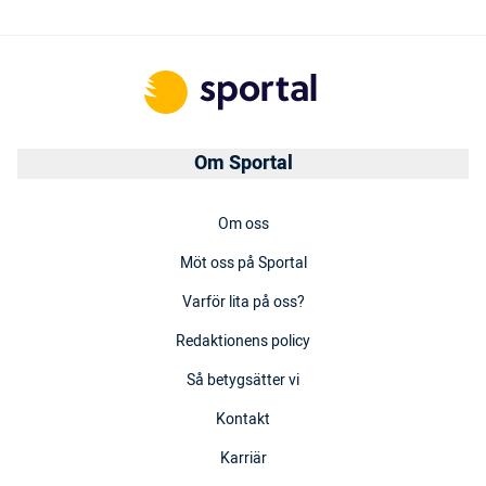
Om Sportal
Om oss
Möt oss på Sportal
Varför lita på oss?
Redaktionens policy
Så betygsätter vi
Kontakt
Karriär