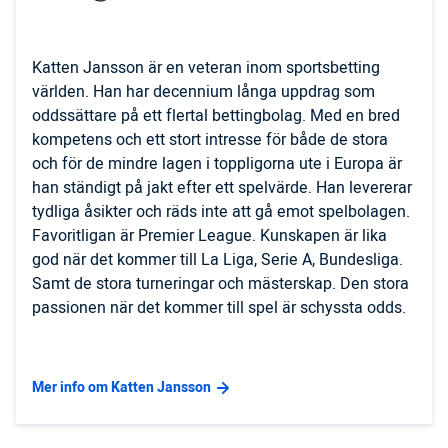
Katten Jansson är en veteran inom sportsbetting
världen. Han har decennium långa uppdrag som
oddssättare på ett flertal bettingbolag. Med en bred
kompetens och ett stort intresse för både de stora
och för de mindre lagen i toppligorna ute i Europa är
han ständigt på jakt efter ett spelvärde. Han levererar
tydliga åsikter och räds inte att gå emot spelbolagen.
Favoritligan är Premier League. Kunskapen är lika
god när det kommer till La Liga, Serie A, Bundesliga.
Samt de stora turneringar och mästerskap. Den stora
passionen när det kommer till spel är schyssta odds.
Mer info om Katten Jansson