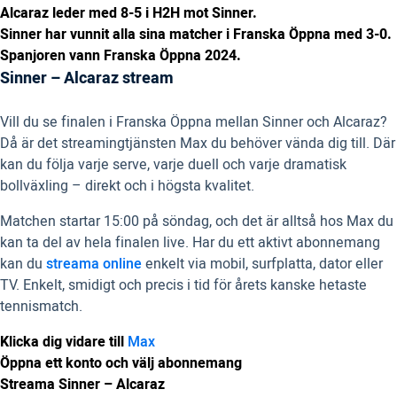
Alcaraz leder med 8-5 i H2H mot Sinner.
Sinner har vunnit alla sina matcher i Franska Öppna med 3-0.
Spanjoren vann Franska Öppna 2024.
Sinner – Alcaraz stream
Vill du se finalen i Franska Öppna mellan Sinner och Alcaraz?
Då är det streamingtjänsten Max du behöver vända dig till. Där
kan du följa varje serve, varje duell och varje dramatisk
bollväxling – direkt och i högsta kvalitet.
Matchen startar 15:00 på söndag, och det är alltså hos Max du
kan ta del av hela finalen live. Har du ett aktivt abonnemang
kan du
streama online
enkelt via mobil, surfplatta, dator eller
TV. Enkelt, smidigt och precis i tid för årets kanske hetaste
tennismatch.
Klicka dig vidare till
Max
Öppna ett konto och välj abonnemang
Streama Sinner – Alcaraz