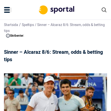
/
Startsida
Speltips
/
Sinner – Alcaraz 8/6: Stream, odds & betting
tips
Skribenter:
Sinner – Alcaraz 8/6: Stream, odds & betting
tips