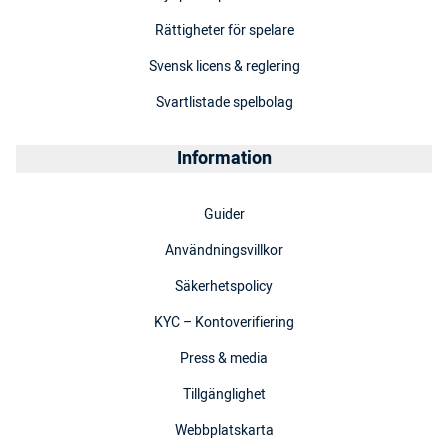
Rättigheter för spelare
Svensk licens & reglering
Svartlistade spelbolag
Information
Guider
Användningsvillkor
Säkerhetspolicy
KYC – Kontoverifiering
Press & media
Tillgänglighet
Webbplatskarta