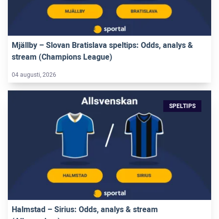
Mjällby – Slovan Bratislava speltips: Odds, analys &
stream (Champions League)
04 augusti, 2026
SPELTIPS
Halmstad – Sirius: Odds, analys & stream